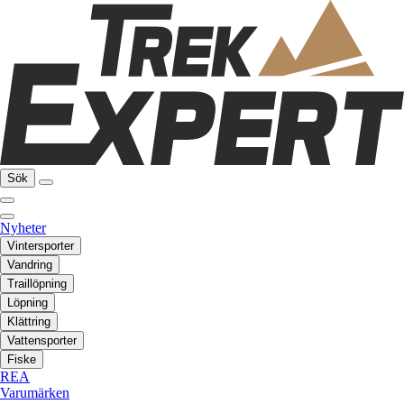
Sök
Nyheter
Vintersporter
Vandring
Traillöpning
Löpning
Klättring
Vattensporter
Fiske
REA
Varumärken