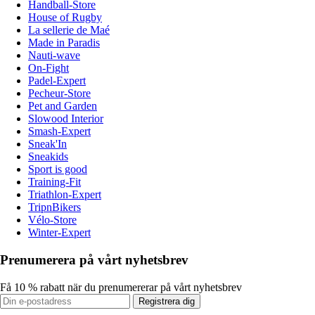
Handball-Store
House of Rugby
La sellerie de Maé
Made in Paradis
Nauti-wave
On-Fight
Padel-Expert
Pecheur-Store
Pet and Garden
Slowood Interior
Smash-Expert
Sneak'In
Sneakids
Sport is good
Training-Fit
Triathlon-Expert
TripnBikers
Vélo-Store
Winter-Expert
Prenumerera på vårt nyhetsbrev
Få 10 % rabatt när du prenumererar på vårt nyhetsbrev
Registrera dig