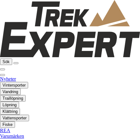
Sök
Nyheter
Vintersporter
Vandring
Traillöpning
Löpning
Klättring
Vattensporter
Fiske
REA
Varumärken