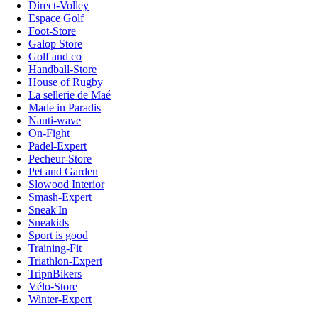
Direct-Volley
Espace Golf
Foot-Store
Galop Store
Golf and co
Handball-Store
House of Rugby
La sellerie de Maé
Made in Paradis
Nauti-wave
On-Fight
Padel-Expert
Pecheur-Store
Pet and Garden
Slowood Interior
Smash-Expert
Sneak'In
Sneakids
Sport is good
Training-Fit
Triathlon-Expert
TripnBikers
Vélo-Store
Winter-Expert