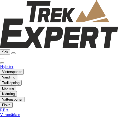
Sök
Nyheter
Vintersporter
Vandring
Traillöpning
Löpning
Klättring
Vattensporter
Fiske
REA
Varumärken