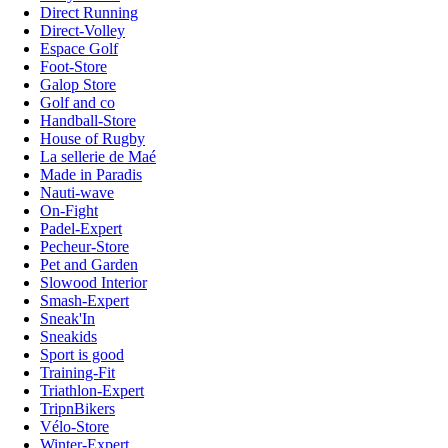
Direct Running
Direct-Volley
Espace Golf
Foot-Store
Galop Store
Golf and co
Handball-Store
House of Rugby
La sellerie de Maé
Made in Paradis
Nauti-wave
On-Fight
Padel-Expert
Pecheur-Store
Pet and Garden
Slowood Interior
Smash-Expert
Sneak'In
Sneakids
Sport is good
Training-Fit
Triathlon-Expert
TripnBikers
Vélo-Store
Winter-Expert