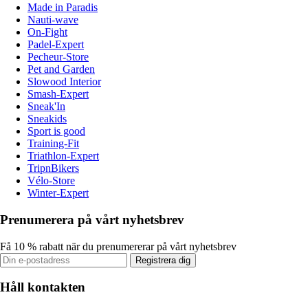
Made in Paradis
Nauti-wave
On-Fight
Padel-Expert
Pecheur-Store
Pet and Garden
Slowood Interior
Smash-Expert
Sneak'In
Sneakids
Sport is good
Training-Fit
Triathlon-Expert
TripnBikers
Vélo-Store
Winter-Expert
Prenumerera på vårt nyhetsbrev
Få 10 % rabatt när du prenumererar på vårt nyhetsbrev
Registrera dig
Håll kontakten