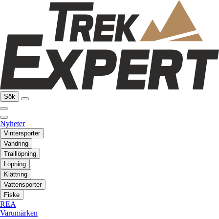
Sök
Nyheter
Vintersporter
Vandring
Traillöpning
Löpning
Klättring
Vattensporter
Fiske
REA
Varumärken