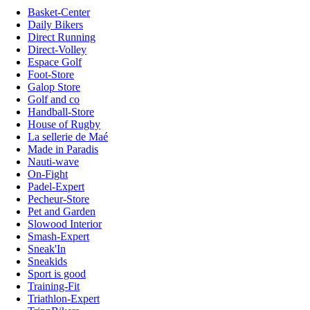
Basket-Center
Daily Bikers
Direct Running
Direct-Volley
Espace Golf
Foot-Store
Galop Store
Golf and co
Handball-Store
House of Rugby
La sellerie de Maé
Made in Paradis
Nauti-wave
On-Fight
Padel-Expert
Pecheur-Store
Pet and Garden
Slowood Interior
Smash-Expert
Sneak'In
Sneakids
Sport is good
Training-Fit
Triathlon-Expert