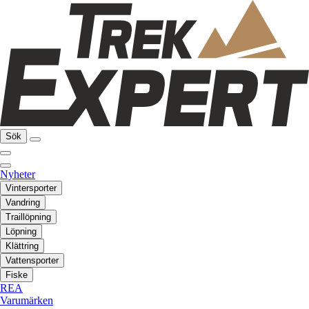
Sök
Nyheter
Vintersporter
Vandring
Traillöpning
Löpning
Klättring
Vattensporter
Fiske
REA
Varumärken