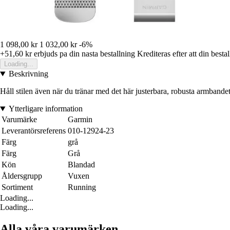
1 098,00 kr
1 032,00 kr
-6%
+51,60 kr
erbjuds pa din nasta bestallning
Krediteras efter att din besta
Loading...
Beskrivning
Håll stilen även när du tränar med det här justerbara, robusta armbandet
Ytterligare information
Varumärke
Garmin
Leverantörsreferens
010-12924-23
Färg
grå
Färg
Grå
Kön
Blandad
Åldersgrupp
Vuxen
Sortiment
Running
Loading...
Loading...
Alla våra varumärken