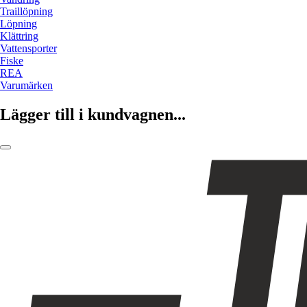
Traillöpning
Löpning
Klättring
Vattensporter
Fiske
REA
Varumärken
Lägger till i kundvagnen...