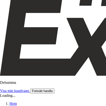
Delsumma
Visa min kundvagn
Fortsätt handla
Loading...
Hem