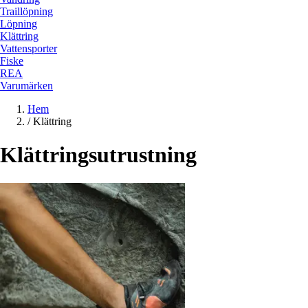
Traillöpning
Löpning
Klättring
Vattensporter
Fiske
REA
Varumärken
Hem
/
Klättring
Klättringsutrustning