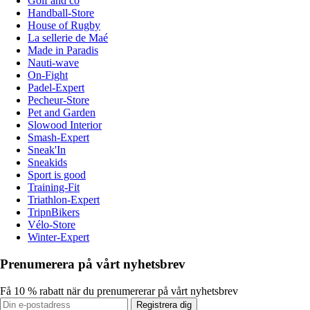
Golf and co
Handball-Store
House of Rugby
La sellerie de Maé
Made in Paradis
Nauti-wave
On-Fight
Padel-Expert
Pecheur-Store
Pet and Garden
Slowood Interior
Smash-Expert
Sneak'In
Sneakids
Sport is good
Training-Fit
Triathlon-Expert
TripnBikers
Vélo-Store
Winter-Expert
Prenumerera på vårt nyhetsbrev
Få 10 % rabatt när du prenumererar på vårt nyhetsbrev
Registrera dig