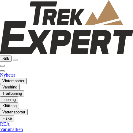
Sök
Nyheter
Vintersporter
Vandring
Traillöpning
Löpning
Klättring
Vattensporter
Fiske
REA
Varumärken