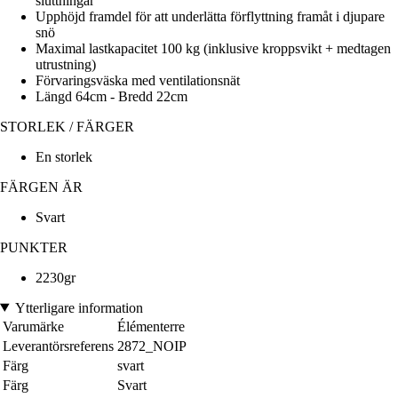
sluttningar
Upphöjd framdel för att underlätta förflyttning framåt i djupare
snö
Maximal lastkapacitet 100 kg (inklusive kroppsvikt + medtagen
utrustning)
Förvaringsväska med ventilationsnät
Längd 64cm - Bredd 22cm
STORLEK / FÄRGER
En storlek
FÄRGEN ÄR
Svart
PUNKTER
2230gr
Ytterligare information
Varumärke
Élémenterre
Leverantörsreferens
2872_NOIP
Färg
svart
Färg
Svart