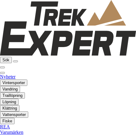
Sök
Nyheter
Vintersporter
Vandring
Traillöpning
Löpning
Klättring
Vattensporter
Fiske
REA
Varumärken