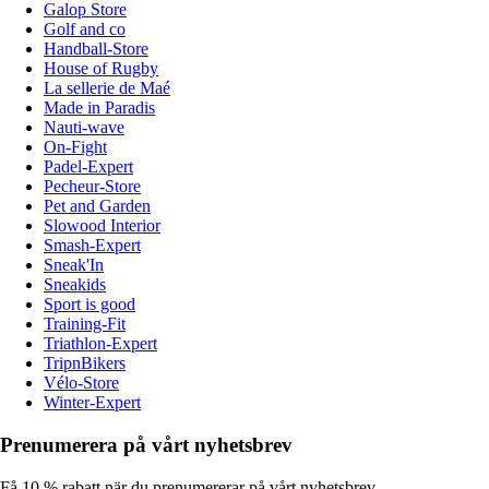
Galop Store
Golf and co
Handball-Store
House of Rugby
La sellerie de Maé
Made in Paradis
Nauti-wave
On-Fight
Padel-Expert
Pecheur-Store
Pet and Garden
Slowood Interior
Smash-Expert
Sneak'In
Sneakids
Sport is good
Training-Fit
Triathlon-Expert
TripnBikers
Vélo-Store
Winter-Expert
Prenumerera på vårt nyhetsbrev
Få 10 % rabatt när du prenumererar på vårt nyhetsbrev