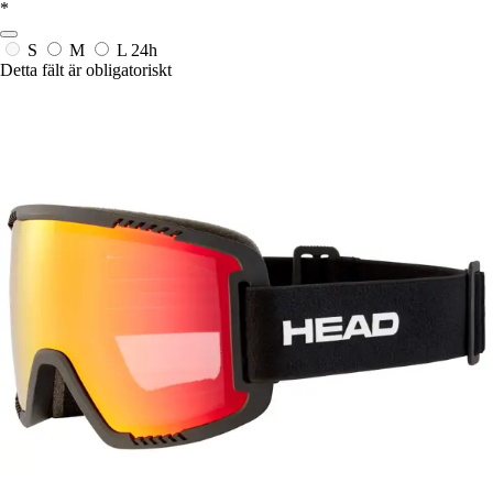
*
S
M
L
24h
Detta fält är obligatoriskt