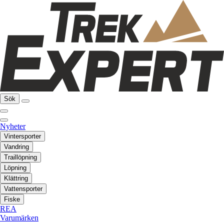
Sök
Nyheter
Vintersporter
Vandring
Traillöpning
Löpning
Klättring
Vattensporter
Fiske
REA
Varumärken