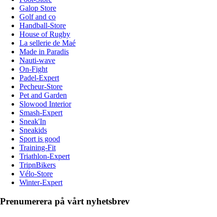
Galop Store
Golf and co
Handball-Store
House of Rugby
La sellerie de Maé
Made in Paradis
Nauti-wave
On-Fight
Padel-Expert
Pecheur-Store
Pet and Garden
Slowood Interior
Smash-Expert
Sneak'In
Sneakids
Sport is good
Training-Fit
Triathlon-Expert
TripnBikers
Vélo-Store
Winter-Expert
Prenumerera på vårt nyhetsbrev