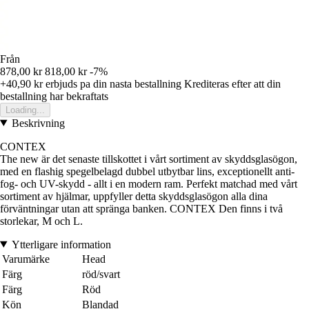
Från
878,00 kr
818,00 kr
-7%
+40,90 kr
erbjuds pa din nasta bestallning
Krediteras efter att din
bestallning har bekraftats
Loading...
Beskrivning
CONTEX
The new är det senaste tillskottet i vårt sortiment av skyddsglasögon,
med en flashig spegelbelagd dubbel utbytbar lins, exceptionellt anti-
fog- och UV-skydd - allt i en modern ram. Perfekt matchad med vårt
sortiment av hjälmar, uppfyller detta skyddsglasögon alla dina
förväntningar utan att spränga banken. CONTEX Den finns i två
storlekar, M och L.
Ytterligare information
Varumärke
Head
Färg
röd/svart
Färg
Röd
Kön
Blandad