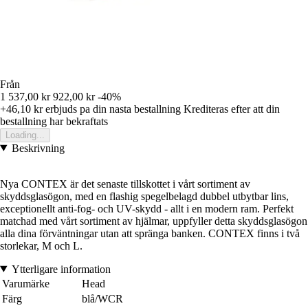
Från
1 537,00 kr
922,00 kr
-40%
+46,10 kr
erbjuds pa din nasta bestallning
Krediteras efter att din
bestallning har bekraftats
Loading...
Beskrivning
Nya CONTEX är det senaste tillskottet i vårt sortiment av
skyddsglasögon, med en flashig spegelbelagd dubbel utbytbar lins,
exceptionellt anti-fog- och UV-skydd - allt i en modern ram. Perfekt
matchad med vårt sortiment av hjälmar, uppfyller detta skyddsglasögon
alla dina förväntningar utan att spränga banken. CONTEX finns i två
storlekar, M och L.
Ytterligare information
Varumärke
Head
Färg
blå/WCR