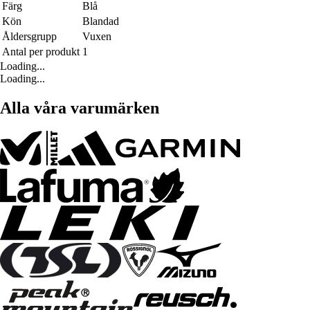
Färg
Blå
Kön
Blandad
Åldersgrupp
Vuxen
Antal per produkt
1
Loading...
Loading...
Alla våra varumärken