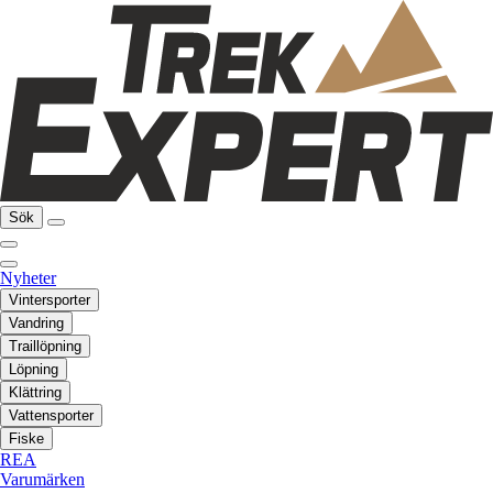
Sök
Nyheter
Vintersporter
Vandring
Traillöpning
Löpning
Klättring
Vattensporter
Fiske
REA
Varumärken