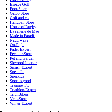
Espace Golf
Foot-Store
Galop Store
Golf and co
Handball-Store
House of Rugby
La sellerie de Maé
Made in Paradis
Nauti-wave
On-Fight
Padel-Expert
Pecheur-Store
Pet and Garden
Slowood Interior
Smash-Expert
Sneak'In
Sneakids
Sport is good
Training-Fit
Triathlon-Expert
TripnBikers
Vélo-Store
Winter-Expert