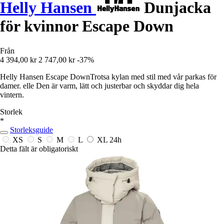
Helly Hansen
Dunjacka
för kvinnor Escape Down
Från
4 394,00 kr
2 747,00 kr
-37%
Helly Hansen Escape DownTrotsa kylan med stil med vår parkas för
damer. elle Den är varm, lätt och justerbar och skyddar dig hela
vintern.
Storlek
*
Storleksguide
XS
S
M
L
XL
24h
Detta fält är obligatoriskt