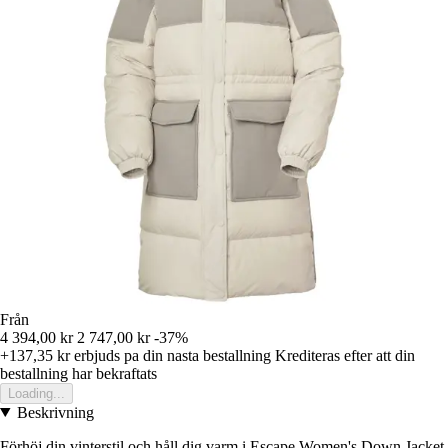
Från
4 394,00 kr
2 747,00 kr
-37%
+137,35 kr
erbjuds pa din nasta bestallning
Krediteras efter att din
bestallning har bekraftats
Loading...
Beskrivning
Förhöj din vinterstil och håll dig varm i Escape Women's Down Jacket,