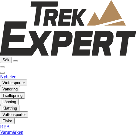
Sök
Nyheter
Vintersporter
Vandring
Traillöpning
Löpning
Klättring
Vattensporter
Fiske
REA
Varumärken