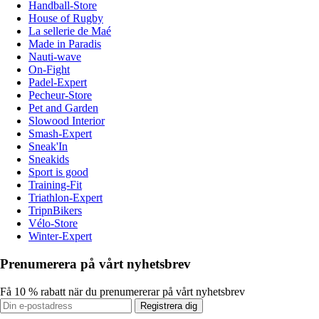
Handball-Store
House of Rugby
La sellerie de Maé
Made in Paradis
Nauti-wave
On-Fight
Padel-Expert
Pecheur-Store
Pet and Garden
Slowood Interior
Smash-Expert
Sneak'In
Sneakids
Sport is good
Training-Fit
Triathlon-Expert
TripnBikers
Vélo-Store
Winter-Expert
Prenumerera på vårt nyhetsbrev
Få 10 % rabatt när du prenumererar på vårt nyhetsbrev
Registrera dig