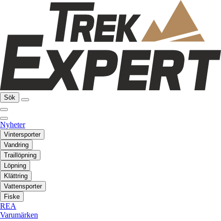
Sök
Nyheter
Vintersporter
Vandring
Traillöpning
Löpning
Klättring
Vattensporter
Fiske
REA
Varumärken