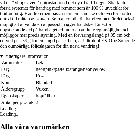
vikt. Tävlingstaven är utrustad med det nya Trail Trigger Shark, det
första systemet för handtag med remmar som är 100 % utvecklat för
trailrunning. Handremmen passar som en handske och överför kraften
direkt till mitten av staven. Som alternativ till handremmen är det också
möjligt att använda en anpassad Trigger-handske. En extra
uppstickande del på handtaget erbjuder en andra greppmöjlighet och
möjliggör mer precis styrning. Med en förvaringslängd på 35 cm och
en vikt på 139 g för en längd på 120 cm, är Ultratrail FX.One Superlite
den oumbärliga följeslagaren för din nästa vandring!
Ytterligare information
Varumärke
Leki
Färg
neonpink/pastelloarange/neonyellow
Färg
Rosa
Kön
Blandad
Åldersgrupp
Vuxen
Egenskaper
hopfällbar
Antal per produkt
2
Loading...
Loading...
Alla våra varumärken