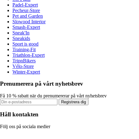
Padel-Expert
Pecheur-Store
Pet and Garden
Slowood Interior
Smash-Expert
Sneak'In
Sneakids
Sport is good
Training-Fit
Triathlon-Expert
TripnBikers
Vélo-Store
Winter-Expert
Prenumerera på vårt nyhetsbrev
Få 10 % rabatt när du prenumererar på vårt nyhetsbrev
Registrera dig
Håll kontakten
Följ oss på sociala medier