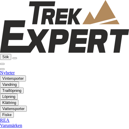
Sök
Nyheter
Vintersporter
Vandring
Traillöpning
Löpning
Klättring
Vattensporter
Fiske
REA
Varumärken