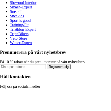
Slowood Interior
Smash-Expert
Sneak'In
Sneakids
Sport is good
Training-Fit
Triathlon-Expert
TripnBikers
Vélo-Store
Winter-Expert
Prenumerera på vårt nyhetsbrev
Få 10 % rabatt när du prenumererar på vårt nyhetsbrev
Registrera dig
Håll kontakten
Följ oss på sociala medier