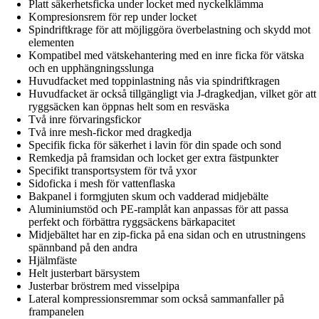
Platt säkerhetsficka under locket med nyckelklämma
Kompresionsrem för rep under locket
Spindriftkrage för att möjliggöra överbelastning och skydd mot
elementen
Kompatibel med vätskehantering med en inre ficka för vätska
och en upphängningsslunga
Huvudfacket med toppinlastning nås via spindriftkragen
Huvudfacket är också tillgängligt via J-dragkedjan, vilket gör att
ryggsäcken kan öppnas helt som en resväska
Två inre förvaringsfickor
Två inre mesh-fickor med dragkedja
Specifik ficka för säkerhet i lavin för din spade och sond
Remkedja på framsidan och locket ger extra fästpunkter
Specifikt transportsystem för två yxor
Sidoficka i mesh för vattenflaska
Bakpanel i formgjuten skum och vadderad midjebälte
Aluminiumstöd och PE-ramplåt kan anpassas för att passa
perfekt och förbättra ryggsäckens bärkapacitet
Midjebältet har en zip-ficka på ena sidan och en utrustningens
spännband på den andra
Hjälmfäste
Helt justerbart bärsystem
Justerbar bröstrem med visselpipa
Lateral kompressionsremmar som också sammanfaller på
frampanelen