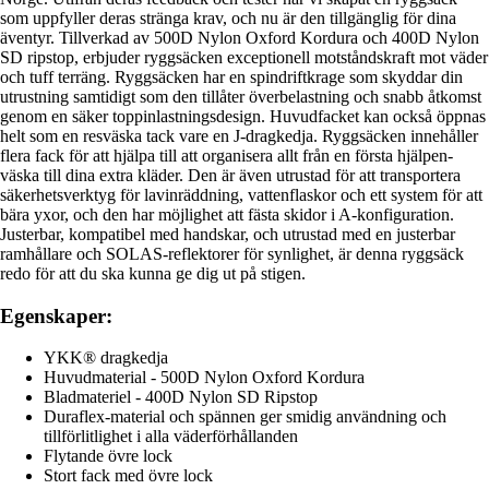
som uppfyller deras stränga krav, och nu är den tillgänglig för dina
äventyr. Tillverkad av 500D Nylon Oxford Kordura och 400D Nylon
SD ripstop, erbjuder ryggsäcken exceptionell motståndskraft mot väder
och tuff terräng. Ryggsäcken har en spindriftkrage som skyddar din
utrustning samtidigt som den tillåter överbelastning och snabb åtkomst
genom en säker toppinlastningsdesign. Huvudfacket kan också öppnas
helt som en resväska tack vare en J-dragkedja. Ryggsäcken innehåller
flera fack för att hjälpa till att organisera allt från en första hjälpen-
väska till dina extra kläder. Den är även utrustad för att transportera
säkerhetsverktyg för lavinräddning, vattenflaskor och ett system för att
bära yxor, och den har möjlighet att fästa skidor i A-konfiguration.
Justerbar, kompatibel med handskar, och utrustad med en justerbar
ramhållare och SOLAS-reflektorer för synlighet, är denna ryggsäck
redo för att du ska kunna ge dig ut på stigen.
Egenskaper:
YKK® dragkedja
Huvudmaterial - 500D Nylon Oxford Kordura
Bladmateriel - 400D Nylon SD Ripstop
Duraflex-material och spännen ger smidig användning och
tillförlitlighet i alla väderförhållanden
Flytande övre lock
Stort fack med övre lock