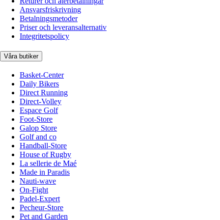
Returer och återbetalningar
Ansvarsfriskrivning
Betalningsmetoder
Priser och leveransalternativ
Integritetspolicy
Våra butiker
Basket-Center
Daily Bikers
Direct Running
Direct-Volley
Espace Golf
Foot-Store
Galop Store
Golf and co
Handball-Store
House of Rugby
La sellerie de Maé
Made in Paradis
Nauti-wave
On-Fight
Padel-Expert
Pecheur-Store
Pet and Garden