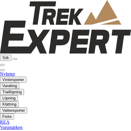
Sök
Nyheter
Vintersporter
Vandring
Traillöpning
Löpning
Klättring
Vattensporter
Fiske
REA
Varumärken