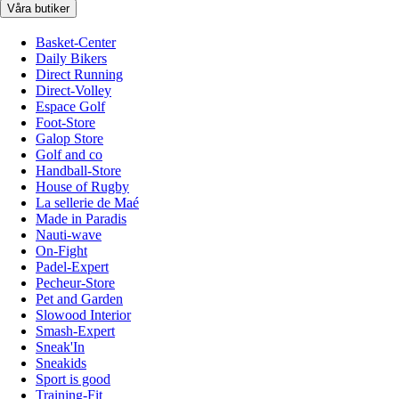
Våra butiker
Basket-Center
Daily Bikers
Direct Running
Direct-Volley
Espace Golf
Foot-Store
Galop Store
Golf and co
Handball-Store
House of Rugby
La sellerie de Maé
Made in Paradis
Nauti-wave
On-Fight
Padel-Expert
Pecheur-Store
Pet and Garden
Slowood Interior
Smash-Expert
Sneak'In
Sneakids
Sport is good
Training-Fit