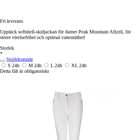
Fri leverans
Upptäck softshell-skidjackan för damer Peak Mountain Afizzli, för
större rörelsefrihet och optimal vattentäthet!
Storlek
*
Storleksguide
S
24h
M
24h
L
24h
XL
24h
Detta fält är obligatoriskt