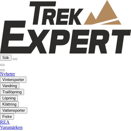
Sök
Nyheter
Vintersporter
Vandring
Traillöpning
Löpning
Klättring
Vattensporter
Fiske
REA
Varumärken