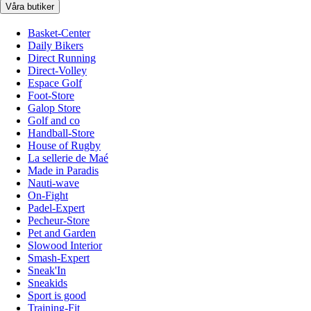
Våra butiker
Basket-Center
Daily Bikers
Direct Running
Direct-Volley
Espace Golf
Foot-Store
Galop Store
Golf and co
Handball-Store
House of Rugby
La sellerie de Maé
Made in Paradis
Nauti-wave
On-Fight
Padel-Expert
Pecheur-Store
Pet and Garden
Slowood Interior
Smash-Expert
Sneak'In
Sneakids
Sport is good
Training-Fit