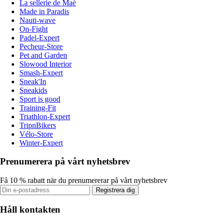
La sellerie de Maé
Made in Paradis
Nauti-wave
On-Fight
Padel-Expert
Pecheur-Store
Pet and Garden
Slowood Interior
Smash-Expert
Sneak'In
Sneakids
Sport is good
Training-Fit
Triathlon-Expert
TripnBikers
Vélo-Store
Winter-Expert
Prenumerera på vårt nyhetsbrev
Få 10 % rabatt när du prenumererar på vårt nyhetsbrev
Registrera dig
Håll kontakten