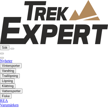
Sök
Nyheter
Vintersporter
Vandring
Traillöpning
Löpning
Klättring
Vattensporter
Fiske
REA
Varumärken