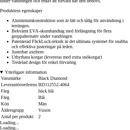
under vandringen och enkel att förvara när den behövs.
Produktens egenskaper
Aluminiumkonstruktion som är lätt och tålig för användning i
terrängen.
Bekvämt EVA-skumhandtag med förlängning för flera
greppalternativ under vandringen
Patenterad FlickLock-teknik är det ultimata systemet för snabba
och effektiva justeringar på leden.
Justerbar axelrem
Utbytbara korgar (levereras med extra snökorgar)
Tredelad design för enkel förvaring
Ytterligare information
Varumärke
Black Diamond
Leverantörsreferens
BD112552-4064
Färg
bäck blå
Färg
Blå
Kön
Män
Åldersgrupp
Vuxen
Antal per produkt
2
Loading...
Loading...