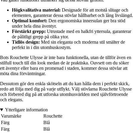
Högkvalitativa material:
Designade för att motstå slitage och
elementen, garanterar dessa stövlar hållbarhet och lång livslängd.
Optimal komfort:
Den ergonomiska innersulan ger bra stöd
under hela dina äventyr.
Förstärkt grepp:
Utrustade med en halkfri yttersula, garanterar
de pålitligt grepp på olika ytor.
Tidlös design:
Med sin eleganta och moderna stil smälter de
perfekt in i din utomhuskostym.
Bots Rouchette Ulysse är inte bara funktionella, utan de tillför även en
stilfull touch till din look medan de är praktiska. Oavsett om du söker
ett äventyr eller bara en promenad i staden, kommer dessa stövlar att
möta dina förväntningar.
Dessutom gör den enkla skötseln att du kan hålla dem i perfekt skick,
redo att följa med dig på varje utflykt. Välj stövlarna Rouchette Ulysse
och förbered dig på att utforska utomhusvärlden med självförtroende
och elegans.
Ytterligare information
Varumärke
Rouchette
Färg
Blå
Färg
Blå