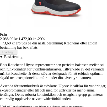
Från
2 086,00 kr
1 472,00 kr
-29%
+73,60 kr
erbjuds pa din nasta bestallning
Krediteras efter att din
bestallning har bekraftats
Loading...
Beskrivning
Bots Rouchette Ulysse representerar den perfekta balansen mellan stil
och funktionalitet för utomhusentusiaster. Tillverkade av det välkända
märket Rouchette, är dessa stövlar designade för att erbjuda optimalt
skydd och exceptionell komfort under dina äventyr i naturen.
Avsedda för utomhusbruk är stövlarna Ulysse idealiska för vandringar,
skogspromenader eller till och med för utflykter på mer ojämna
terränger. Deras robusta konstruktion och oslagbara grepp garanterar
en trevlig upplevelse oavsett väderförhållanden.
Vad gäller funktioner utmärker sig dessa stövlar genom: