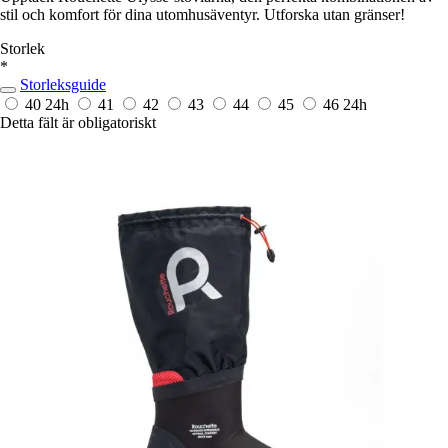
stil och komfort för dina utomhusäventyr. Utforska utan gränser!
Storlek
*
Storleksguide
40
24h
41
42
43
44
45
46
24h
Detta fält är obligatoriskt