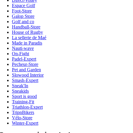
Direct-Volley
Espace Golf
Foot-Store
Galop Store
Golf and co
Handball-Store
House of Rugby
La sellerie de Maé
Made in Paradis
Nauti-wave
On-Fight
Padel-Expert
Pecheur-Store
Pet and Garden
Slowood Interior
Smash-Expert
Sneak'In
Sneakids
Sport is good
Training-Fit
Triathlon-Expert
TripnBikers
Vélo-Store
Winter-Expert