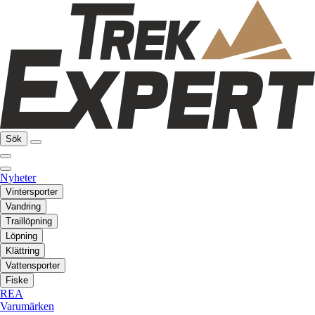
Sök
Nyheter
Vintersporter
Vandring
Traillöpning
Löpning
Klättring
Vattensporter
Fiske
REA
Varumärken