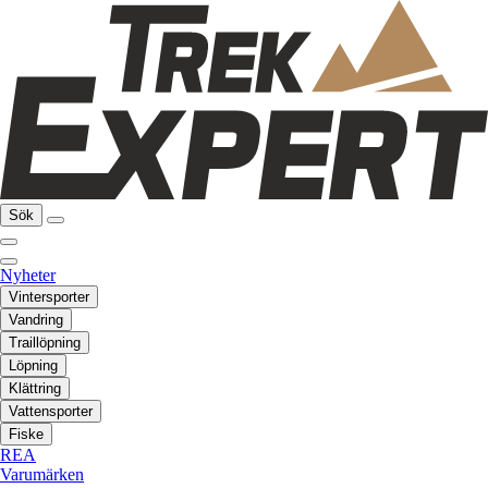
Sök
Nyheter
Vintersporter
Vandring
Traillöpning
Löpning
Klättring
Vattensporter
Fiske
REA
Varumärken