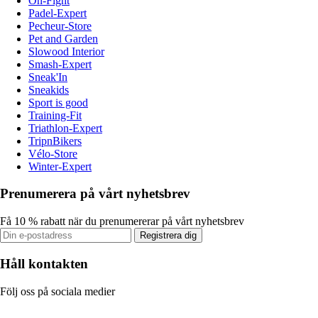
On-Fight
Padel-Expert
Pecheur-Store
Pet and Garden
Slowood Interior
Smash-Expert
Sneak'In
Sneakids
Sport is good
Training-Fit
Triathlon-Expert
TripnBikers
Vélo-Store
Winter-Expert
Prenumerera på vårt nyhetsbrev
Få 10 % rabatt när du prenumererar på vårt nyhetsbrev
Registrera dig
Håll kontakten
Följ oss på sociala medier