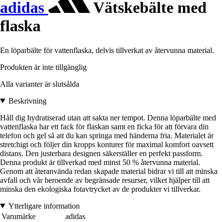
adidas
Vätskebälte med
flaska
En löparbälte för vattenflaska, delvis tillverkat av återvunna material.
Produkten är inte tillgänglig
Alla varianter är slutsålda
Beskrivning
Håll dig hydratiserad utan att sakta ner tempot. Denna löparbälte med
vattenflaska har ett fack för flaskan samt en ficka för att förvara din
telefon och gel så att du kan springa med händerna fria. Materialet är
stretchigt och följer din kropps konturer för maximal komfort oavsett
distans. Den justerbara designen säkerställer en perfekt passform.
Denna produkt är tillverkad med minst 50 % återvunna material.
Genom att återanvända redan skapade material bidrar vi till att minska
avfall och vår beroende av begränsade resurser, vilket hjälper till att
minska den ekologiska fotavtrycket av de produkter vi tillverkar.
Ytterligare information
Varumärke
adidas