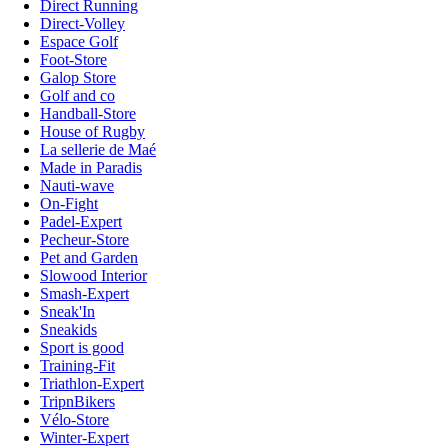
Direct Running
Direct-Volley
Espace Golf
Foot-Store
Galop Store
Golf and co
Handball-Store
House of Rugby
La sellerie de Maé
Made in Paradis
Nauti-wave
On-Fight
Padel-Expert
Pecheur-Store
Pet and Garden
Slowood Interior
Smash-Expert
Sneak'In
Sneakids
Sport is good
Training-Fit
Triathlon-Expert
TripnBikers
Vélo-Store
Winter-Expert