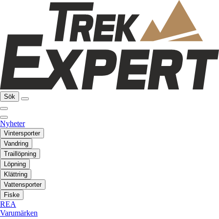
Sök
Nyheter
Vintersporter
Vandring
Traillöpning
Löpning
Klättring
Vattensporter
Fiske
REA
Varumärken