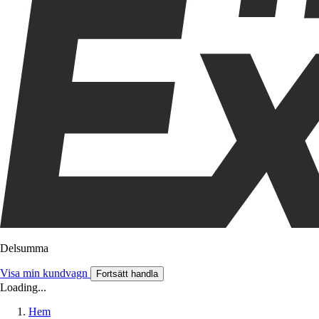
Delsumma
Visa min kundvagn
Fortsätt handla
Loading...
Hem