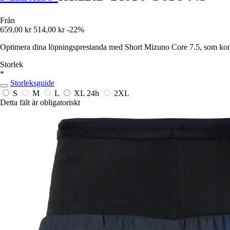
Från
659,00 kr
514,00 kr
-22%
Optimera dina löpningsprestanda med Short Mizuno Core 7.5, som ko
Storlek
*
Storleksguide
S
M
L
XL
24h
2XL
Detta fält är obligatoriskt