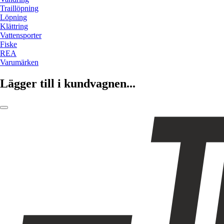
Traillöpning
Löpning
Klättring
Vattensporter
Fiske
REA
Varumärken
Lägger till i kundvagnen...