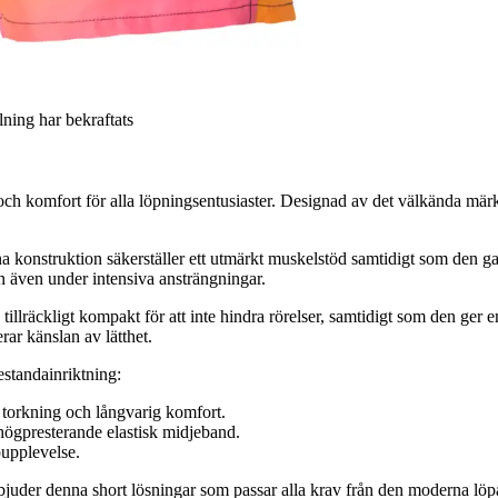
llning har bekraftats
h komfort för alla löpningsentusiaster. Designad av det välkända märk
a konstruktion säkerställer ett utmärkt muskelstöd samtidigt som den gar
en även under intensiva ansträngningar.
, tillräckligt kompakt för att inte hindra rörelser, samtidigt som den g
rar känslan av lätthet.
estandainriktning:
b torkning och långvarig komfort.
 högpresterande elastisk midjeband.
pupplevelse.
rbjuder denna short lösningar som passar alla krav från den moderna löpa