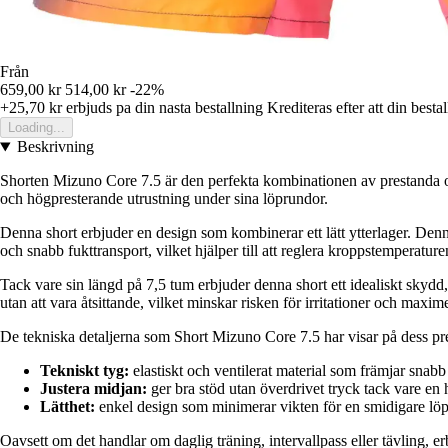
Från
659,00 kr
514,00 kr
-22%
+25,70 kr
erbjuds pa din nasta bestallning
Krediteras efter att din besta
Loading...
Beskrivning
Shorten Mizuno Core 7.5 är den perfekta kombinationen av prestanda oc
och högpresterande utrustning under sina löprundor.
Denna short erbjuder en design som kombinerar ett lätt ytterlager. Denn
och snabb fukttransport, vilket hjälper till att reglera kroppstemperatur
Tack vare sin längd på 7,5 tum erbjuder denna short ett idealiskt skydd
utan att vara åtsittande, vilket minskar risken för irritationer och maxime
De tekniska detaljerna som Short Mizuno Core 7.5 har visar på dess pr
Tekniskt tyg:
elastiskt och ventilerat material som främjar snab
Justera midjan:
ger bra stöd utan överdrivet tryck tack vare en
Lätthet:
enkel design som minimerar vikten för en smidigare lö
Oavsett om det handlar om daglig träning, intervallpass eller tävling, e