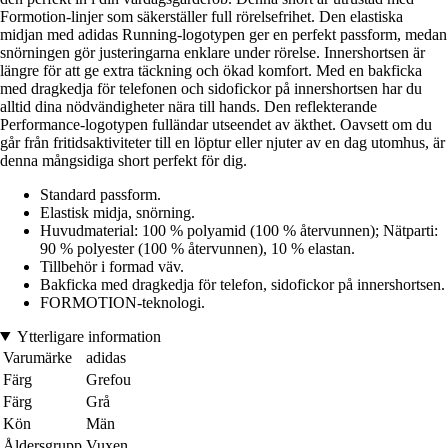
Formotion-linjer som säkerställer full rörelsefrihet. Den elastiska
midjan med adidas Running-logotypen ger en perfekt passform, medan
snörningen gör justeringarna enklare under rörelse. Innershortsen är
längre för att ge extra täckning och ökad komfort. Med en bakficka
med dragkedja för telefonen och sidofickor på innershortsen har du
alltid dina nödvändigheter nära till hands. Den reflekterande
Performance-logotypen fulländar utseendet av äkthet. Oavsett om du
går från fritidsaktiviteter till en löptur eller njuter av en dag utomhus, är
denna mångsidiga short perfekt för dig.
Standard passform.
Elastisk midja, snörning.
Huvudmaterial: 100 % polyamid (100 % återvunnen); Nätparti:
90 % polyester (100 % återvunnen), 10 % elastan.
Tillbehör i formad väv.
Bakficka med dragkedja för telefon, sidofickor på innershortsen.
FORMOTION-teknologi.
Ytterligare information
Varumärke
adidas
Färg
Grefou
Färg
Grå
Kön
Män
Åldersgrupp
Vuxen