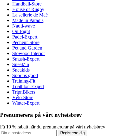
Handball-Store
House of Rugby
La sellerie de Maé
Made in Paradis
Nauti-wave
On-Fight
Padel-Expert
Pecheur-Store
Pet and Garden
Slowood Interior
Smash-Expert
Sneak'In
Sneakids
Sport is good
Training-Fit
Triathlon-Expert
TripnBikers
Vélo-Store
Winter-Expert
Prenumerera på vårt nyhetsbrev
Få 10 % rabatt när du prenumererar på vårt nyhetsbrev
Registrera dig