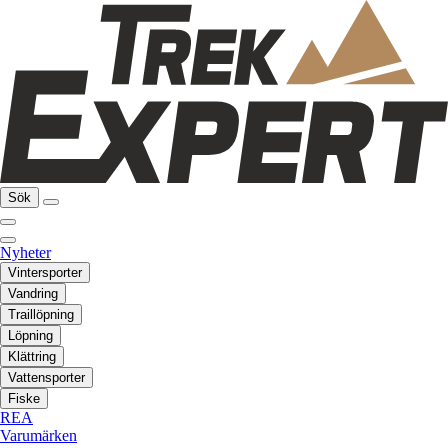
Sök
Nyheter
Vintersporter
Vandring
Traillöpning
Löpning
Klättring
Vattensporter
Fiske
REA
Varumärken