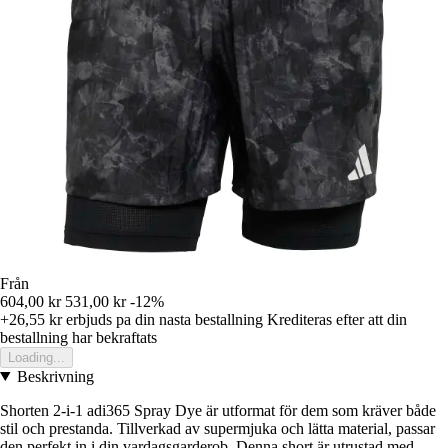
Från
604,00 kr
531,00 kr
-12%
+26,55 kr
erbjuds pa din nasta bestallning
Krediteras efter att din
bestallning har bekraftats
Loading...
Beskrivning
Shorten 2-i-1 adi365 Spray Dye är utformat för dem som kräver både
stil och prestanda. Tillverkad av supermjuka och lätta material, passar
den perfekt in i din vardagsgarderob. Denna short är utrustad med