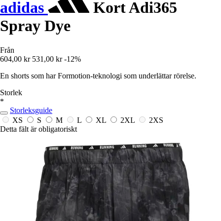
adidas
Kort Adi365
Spray Dye
Från
604,00 kr
531,00 kr
-12%
En shorts som har Formotion-teknologi som underlättar rörelse.
Storlek
*
Storleksguide
XS
S
M
L
XL
2XL
2XS
Detta fält är obligatoriskt