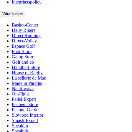
Integritetspolicy
Våra butiker
Basket-Center
Daily Bikers
Direct Running
Direct-Volley
Espace Golf
Foot-Store
Galop Store
Golf and co
Handball-Store
House of Rugby
La sellerie de Maé
Made in Paradis
Nauti-wave
On-Fight
Padel-Expert
Pecheur-Store
Pet and Garden
Slowood Interior
Smash-Expert
Sneak'In
Sneakids