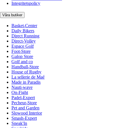
Integritetspolicy
Våra butiker
Basket-Center
Daily Bikers
Direct Running
Direct-Volley
Espace Golf
Foot-Store
Galop Store
Golf and co
Handball-Store
House of Rugby
La sellerie de Maé
Made in Paradis
Nauti-wave
On-Fight
Padel-Expert
Pecheur-Store
Pet and Garden
Slowood Interior
Smash-Expert
Sneak'In