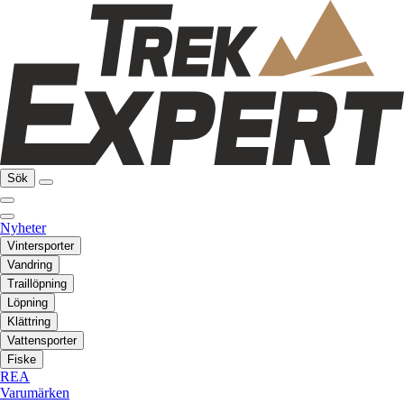
Sök
Nyheter
Vintersporter
Vandring
Traillöpning
Löpning
Klättring
Vattensporter
Fiske
REA
Varumärken