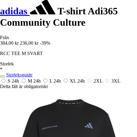
adidas
T-shirt Adi365
Community Culture
Från
384,00 kr
236,00 kr
-39%
RCC TEE M SVART
Storlek
*
Storleksguide
S
24h
M
24h
L
24h
XL
24h
2XL
3XL
Detta fält är obligatoriskt