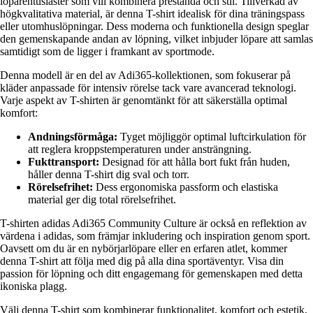
löparentusiaster som vill kombinera prestanda och stil. Tillverkad av
högkvalitativa material, är denna T-shirt idealisk för dina träningspass
eller utomhuslöpningar. Dess moderna och funktionella design speglar
den gemenskapande andan av löpning, vilket inbjuder löpare att samlas
samtidigt som de ligger i framkant av sportmode.
Denna modell är en del av Adi365-kollektionen, som fokuserar på
kläder anpassade för intensiv rörelse tack vare avancerad teknologi.
Varje aspekt av T-shirten är genomtänkt för att säkerställa optimal
komfort:
Andningsförmåga:
Tyget möjliggör optimal luftcirkulation för
att reglera kroppstemperaturen under ansträngning.
Fukttransport:
Designad för att hålla bort fukt från huden,
håller denna T-shirt dig sval och torr.
Rörelsefrihet:
Dess ergonomiska passform och elastiska
material ger dig total rörelsefrihet.
T-shirten adidas Adi365 Community Culture är också en reflektion av
värdena i adidas, som främjar inkludering och inspiration genom sport.
Oavsett om du är en nybörjarlöpare eller en erfaren atlet, kommer
denna T-shirt att följa med dig på alla dina sportäventyr. Visa din
passion för löpning och ditt engagemang för gemenskapen med detta
ikoniska plagg.
Välj denna T-shirt som kombinerar funktionalitet, komfort och estetik,