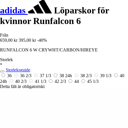
adidas
Löparskor för
kvinnor Runfalcon 6
Från
659,00 kr
395,00 kr
-40%
RUNFALCON 6 W CRYWHT/CARBON/HIREYE
Storlek
*
Storleksguide
36
36 2/3
37 1/3
38
24h
38 2/3
39 1/3
40
24h
40 2/3
41 1/3
42 2/3
44
45 1/3
Detta fält är obligatoriskt