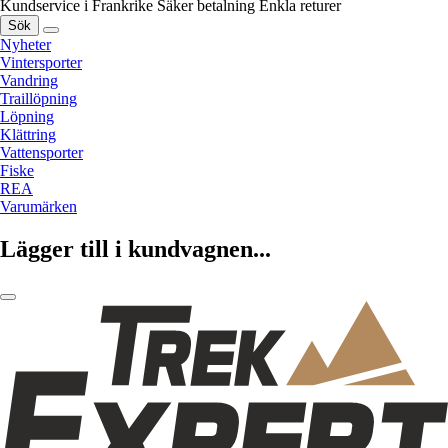
Kundservice i Frankrike
Säker betalning
Enkla returer
Sök
Nyheter
Vintersporter
Vandring
Traillöpning
Löpning
Klättring
Vattensporter
Fiske
REA
Varumärken
Lägger till i kundvagnen...