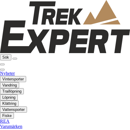
Sök
Nyheter
Vintersporter
Vandring
Traillöpning
Löpning
Klättring
Vattensporter
Fiske
REA
Varumärken