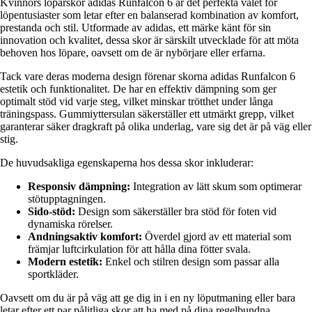
Kvinnors löparskor adidas Runfalcon 6 är det perfekta valet för
löpentusiaster som letar efter en balanserad kombination av komfort,
prestanda och stil. Utformade av adidas, ett märke känt för sin
innovation och kvalitet, dessa skor är särskilt utvecklade för att möta
behoven hos löpare, oavsett om de är nybörjare eller erfarna.
Tack vare deras moderna design förenar skorna adidas Runfalcon 6
estetik och funktionalitet. De har en effektiv dämpning som ger
optimalt stöd vid varje steg, vilket minskar trötthet under långa
träningspass. Gummiyttersulan säkerställer ett utmärkt grepp, vilket
garanterar säker dragkraft på olika underlag, vare sig det är på väg eller
stig.
De huvudsakliga egenskaperna hos dessa skor inkluderar:
Responsiv dämpning:
Integration av lätt skum som optimerar
stötupptagningen.
Sido-stöd:
Design som säkerställer bra stöd för foten vid
dynamiska rörelser.
Andningsaktiv komfort:
Överdel gjord av ett material som
främjar luftcirkulation för att hålla dina fötter svala.
Modern estetik:
Enkel och stilren design som passar alla
sportkläder.
Oavsett om du är på väg att ge dig in i en ny löputmaning eller bara
letar efter ett par pålitliga skor att ha med på dina regelbundna