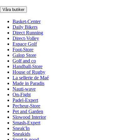
Våra butiker
Basket-Center
Daily Bikers
Direct Running
Direct-Volley
Espace Golf
Foot-Store
Galop Store
Golf and co
Handball-Store
House of Rugby
La sellerie de Maé
Made in Paradis
Nauti-wave
On-Fight
Padel-Expert
Pecheur-Store
Pet and Garden
Slowood Interior
Smash-Expert
Sneak'In
Sneakids
Sport is good