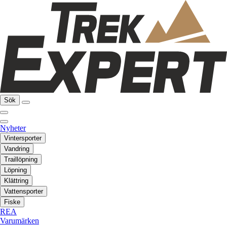
Sök
Nyheter
Vintersporter
Vandring
Traillöpning
Löpning
Klättring
Vattensporter
Fiske
REA
Varumärken