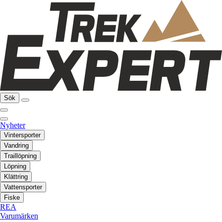
Sök
Nyheter
Vintersporter
Vandring
Traillöpning
Löpning
Klättring
Vattensporter
Fiske
REA
Varumärken