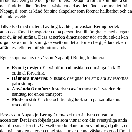
moderna äventyrare och globetrotters. Designad för att kombinera stil
och funktionalitet, är denna väska en del av det kända sortimentet från
Napapijri, som är känd för sina skapelser som förenar hållbarhet och en
distinkt estetik.
Tillverkad med material av hög kvalitet, är väskan Bering perfekt
anpassad för att transportera dina personliga tillhörigheter med elegans
när du är på språng. Dess generösa dimensioner gör att du enkelt kan
organisera din utrustning, oavsett om det är för en helg på landet, en
affärsresa eller en utflykt utomlands.
Egenskaperna hos resväskan Napapijri Bering inkluderar:
Rymlig design:
En välutformad insida med många fack för
optimal förvaring.
Hållbara material:
Slitstark, designad för att klara av resornas
påfrestningar.
Användarkomfort:
Justerbara axelremmar och vadderade
handtag för enkel transport.
Modern stil:
En chic och trendig look som passar alla dina
reseoutfits.
Resväskan Napapijri Bering är mycket mer än bara en vanlig
accessoar. Det är en följeslagare som vittnar om din äventyrliga anda
och din smak för stil. Oavsett om du planerar en vandring i fjällen, en
dag på stranden eller en enkel stadstur, är denna väska designad för att