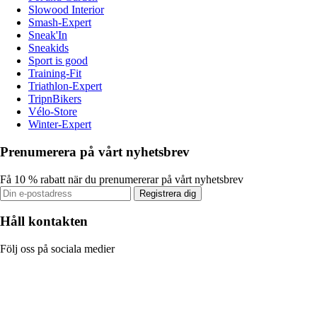
Slowood Interior
Smash-Expert
Sneak'In
Sneakids
Sport is good
Training-Fit
Triathlon-Expert
TripnBikers
Vélo-Store
Winter-Expert
Prenumerera på vårt nyhetsbrev
Få 10 % rabatt när du prenumererar på vårt nyhetsbrev
Registrera dig
Håll kontakten
Följ oss på sociala medier