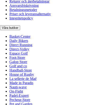
Returer och återbetalningar
Ansvarsfriskrivning
Betalningsmetoder
Priser och leveransalternativ
Integritetspolicy
Våra butiker
Basket-Center
Daily Bikers
Direct Running
Direct-Volley
Espace Golf
Foot-Store
Galop Store
Golf and co
Handball-Store
House of Rugby
La sellerie de Maé
Made in Paradis
Nauti-wave
On-Fight
Padel-Expert
Pecheur-Store
Pet and Garden