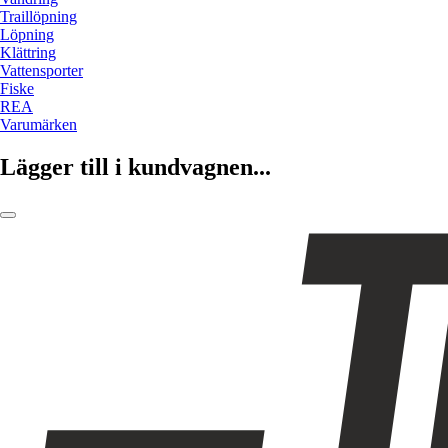
Traillöpning
Löpning
Klättring
Vattensporter
Fiske
REA
Varumärken
Lägger till i kundvagnen...