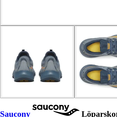
Saucony
Löparskor