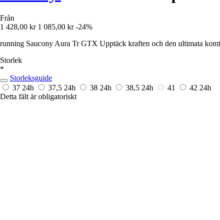
Från
1 428,00 kr
1 085,00 kr
-24%
running Saucony Aura Tr GTX Upptäck kraften och den ultimata komfor
Storlek
*
Storleksguide
37
24h
37,5
24h
38
24h
38,5
24h
41
42
24h
Detta fält är obligatoriskt