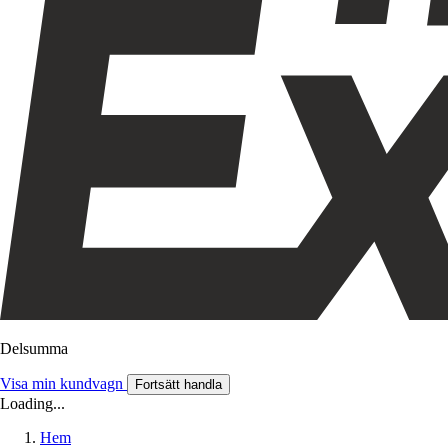
Delsumma
Visa min kundvagn
Fortsätt handla
Loading...
Hem