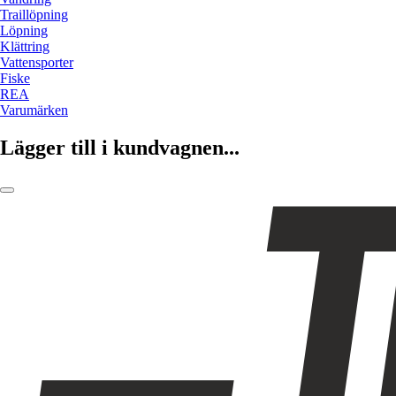
Traillöpning
Löpning
Klättring
Vattensporter
Fiske
REA
Varumärken
Lägger till i kundvagnen...