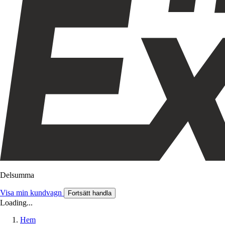
Delsumma
Visa min kundvagn
Fortsätt handla
Loading...
Hem