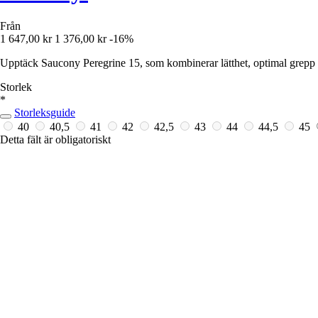
Från
1 647,00 kr
1 376,00 kr
-16%
Upptäck Saucony Peregrine 15, som kombinerar lätthet, optimal grepp 
Storlek
*
Storleksguide
40
40,5
41
42
42,5
43
44
44,5
45
Detta fält är obligatoriskt