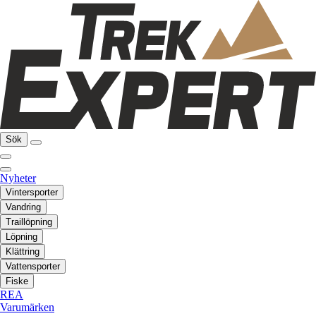
Sök
Nyheter
Vintersporter
Vandring
Traillöpning
Löpning
Klättring
Vattensporter
Fiske
REA
Varumärken