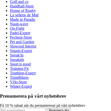
Golf and co
Handball-Store
House of Rugby
La sellerie de Maé
Made in Paradis
Nauti-wave
On-Fight
Padel-Expert
Pecheur-Store
Pet and Garden
Slowood Interior
Smash-Expert
Sneak'In
Sneakids
Sport is good
Training-Fit
Triathlon-Expert
TripnBikers
Vélo-Store
Winter-Expert
Prenumerera på vårt nyhetsbrev
Få 10 % rabatt när du prenumererar på vårt nyhetsbrev
Registrera dig