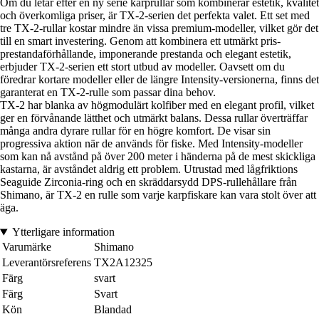
Om du letar efter en ny serie karprullar som kombinerar estetik, kvalitet
och överkomliga priser, är TX-2-serien det perfekta valet. Ett set med
tre TX-2-rullar kostar mindre än vissa premium-modeller, vilket gör det
till en smart investering. Genom att kombinera ett utmärkt pris-
prestandaförhållande, imponerande prestanda och elegant estetik,
erbjuder TX-2-serien ett stort utbud av modeller. Oavsett om du
föredrar kortare modeller eller de längre Intensity-versionerna, finns det
garanterat en TX-2-rulle som passar dina behov.
TX-2 har blanka av högmodulärt kolfiber med en elegant profil, vilket
ger en förvånande lätthet och utmärkt balans. Dessa rullar överträffar
många andra dyrare rullar för en högre komfort. De visar sin
progressiva aktion när de används för fiske. Med Intensity-modeller
som kan nå avstånd på över 200 meter i händerna på de mest skickliga
kastarna, är avståndet aldrig ett problem. Utrustad med lågfriktions
Seaguide Zirconia-ring och en skräddarsydd DPS-rullehållare från
Shimano, är TX-2 en rulle som varje karpfiskare kan vara stolt över att
äga.
Ytterligare information
Varumärke
Shimano
Leverantörsreferens
TX2A12325
Färg
svart
Färg
Svart
Kön
Blandad