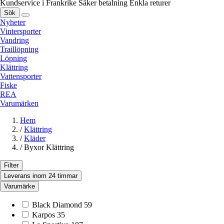
Kundservice i Frankrike
Säker betalning
Enkla returer
Sök
Nyheter
Vintersporter
Vandring
Traillöpning
Löpning
Klättring
Vattensporter
Fiske
REA
Varumärken
Hem
/
Klättring
/
Kläder
/
Byxor Klättring
Filter
Leverans inom 24 timmar
Varumärke
Black Diamond
59
Karpos
35