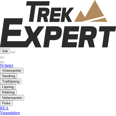
Sök
Nyheter
Vintersporter
Vandring
Traillöpning
Löpning
Klättring
Vattensporter
Fiske
REA
Varumärken