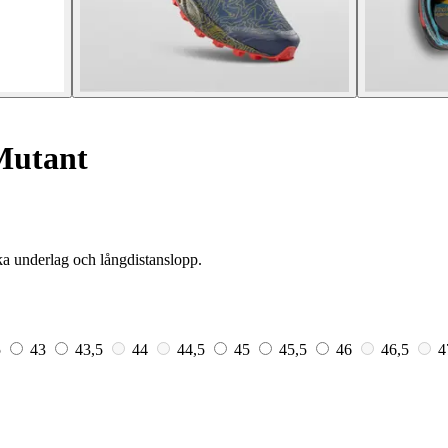
Mutant
ka underlag och långdistanslopp.
5
43
43,5
44
44,5
45
45,5
46
46,5
4