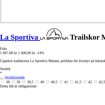
La Sportiva
Trailskor 
Från
1 867,00 kr
1 606,00 kr
-14%
Upptäck trailskorna La Sportiva Mutant, perfekta för äventyr på teknis
Storlek
*
Storleksguide
38
39
39,5
40
40,5
41
41,5
42
42,
Detta fält är obligatoriskt