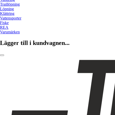
Traillöpning
Löpning
Klättring
Vattensporter
Fiske
REA
Varumärken
Lägger till i kundvagnen...