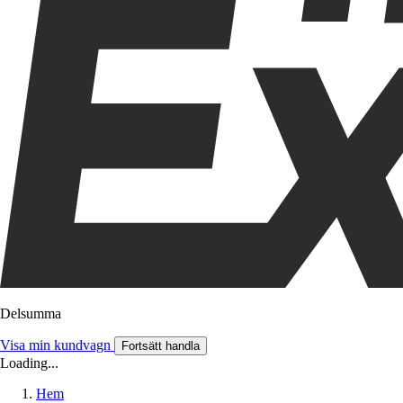
Delsumma
Visa min kundvagn
Fortsätt handla
Loading...
Hem