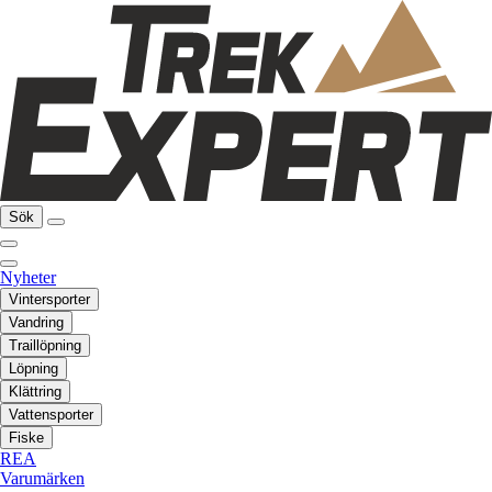
Sök
Nyheter
Vintersporter
Vandring
Traillöpning
Löpning
Klättring
Vattensporter
Fiske
REA
Varumärken