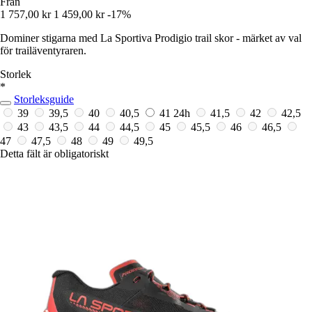
Från
1 757,00 kr
1 459,00 kr
-17%
Dominer stigarna med La Sportiva Prodigio trail skor - märket av val
för trailäventyraren.
Storlek
*
Storleksguide
39
39,5
40
40,5
41
24h
41,5
42
42,5
43
43,5
44
44,5
45
45,5
46
46,5
47
47,5
48
49
49,5
Detta fält är obligatoriskt