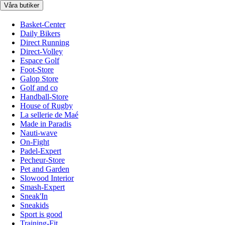
Våra butiker
Basket-Center
Daily Bikers
Direct Running
Direct-Volley
Espace Golf
Foot-Store
Galop Store
Golf and co
Handball-Store
House of Rugby
La sellerie de Maé
Made in Paradis
Nauti-wave
On-Fight
Padel-Expert
Pecheur-Store
Pet and Garden
Slowood Interior
Smash-Expert
Sneak'In
Sneakids
Sport is good
Training-Fit