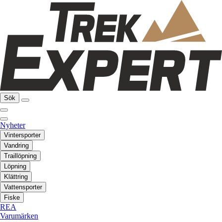
Sök
Nyheter
Vintersporter
Vandring
Traillöpning
Löpning
Klättring
Vattensporter
Fiske
REA
Varumärken