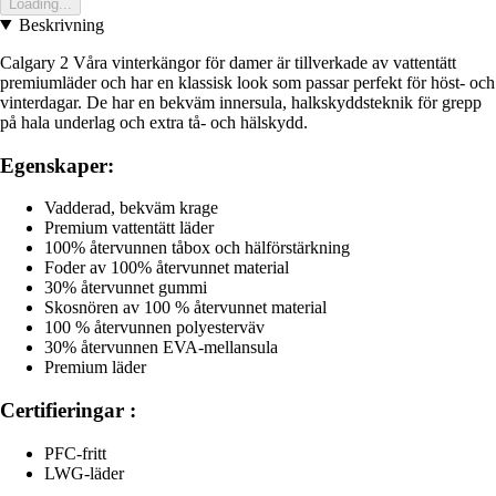
Loading...
Beskrivning
Calgary 2 Våra vinterkängor för damer är tillverkade av vattentätt
premiumläder och har en klassisk look som passar perfekt för höst- och
vinterdagar. De har en bekväm innersula, halkskyddsteknik för grepp
på hala underlag och extra tå- och hälskydd.
Egenskaper:
Vadderad, bekväm krage
Premium vattentätt läder
100% återvunnen tåbox och hälförstärkning
Foder av 100% återvunnet material
30% återvunnet gummi
Skosnören av 100 % återvunnet material
100 % återvunnen polyesterväv
30% återvunnen EVA-mellansula
Premium läder
Certifieringar :
PFC-fritt
LWG-läder