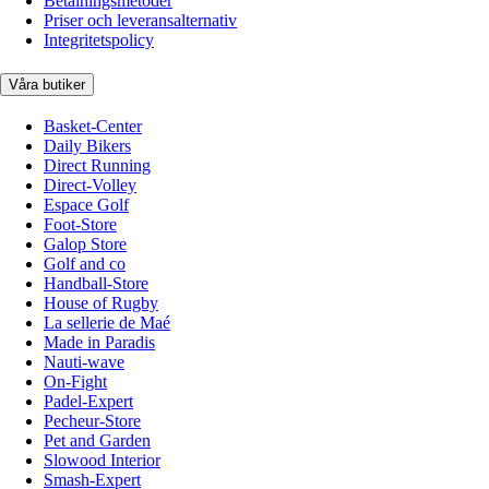
Betalningsmetoder
Priser och leveransalternativ
Integritetspolicy
Våra butiker
Basket-Center
Daily Bikers
Direct Running
Direct-Volley
Espace Golf
Foot-Store
Galop Store
Golf and co
Handball-Store
House of Rugby
La sellerie de Maé
Made in Paradis
Nauti-wave
On-Fight
Padel-Expert
Pecheur-Store
Pet and Garden
Slowood Interior
Smash-Expert