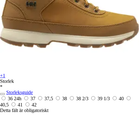
+1
Storlek
*
Storleksguide
36
24h
37
37,5
38
38 2/3
39 1/3
40
40,5
41
42
Detta fält är obligatoriskt