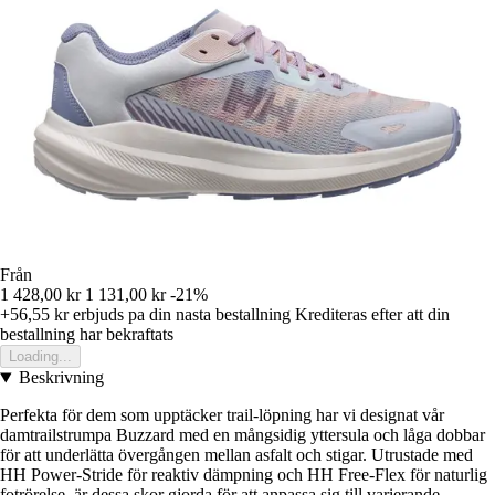
Från
1 428,00 kr
1 131,00 kr
-21%
+56,55 kr
erbjuds pa din nasta bestallning
Krediteras efter att din
bestallning har bekraftats
Loading...
Beskrivning
Perfekta för dem som upptäcker trail-löpning har vi designat vår
damtrailstrumpa Buzzard med en mångsidig yttersula och låga dobbar
för att underlätta övergången mellan asfalt och stigar. Utrustade med
HH Power-Stride för reaktiv dämpning och HH Free-Flex för naturlig
fotrörelse, är dessa skor gjorda för att anpassa sig till varierande