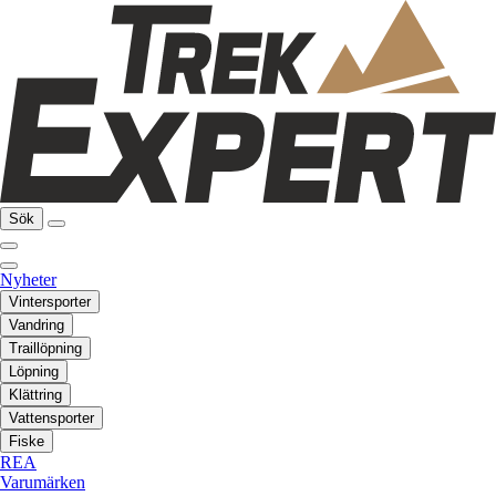
Sök
Nyheter
Vintersporter
Vandring
Traillöpning
Löpning
Klättring
Vattensporter
Fiske
REA
Varumärken