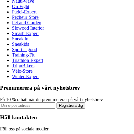
Nauti-wave
On-Fight
Padel-Expert
Pecheur-Store
Pet and Garden
Slowood Interior
Smash-Expert
Sneak'In
Sneakids
Sport is good
Training-Fit
Triathlon-Expert
TripnBikers
Vélo-Store
Winter-Expert
Prenumerera på vårt nyhetsbrev
Få 10 % rabatt när du prenumererar på vårt nyhetsbrev
Registrera dig
Håll kontakten
Följ oss på sociala medier