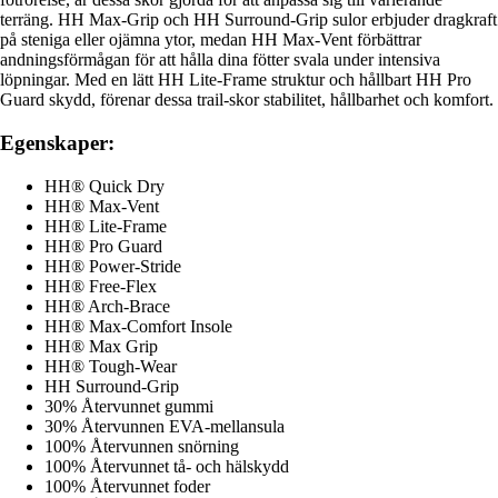
terräng. HH Max-Grip och HH Surround-Grip sulor erbjuder dragkraft
på steniga eller ojämna ytor, medan HH Max-Vent förbättrar
andningsförmågan för att hålla dina fötter svala under intensiva
löpningar. Med en lätt HH Lite-Frame struktur och hållbart HH Pro
Guard skydd, förenar dessa trail-skor stabilitet, hållbarhet och komfort.
Egenskaper:
HH® Quick Dry
HH® Max-Vent
HH® Lite-Frame
HH® Pro Guard
HH® Power-Stride
HH® Free-Flex
HH® Arch-Brace
HH® Max-Comfort Insole
HH® Max Grip
HH® Tough-Wear
HH Surround-Grip
30% Återvunnet gummi
30% Återvunnen EVA-mellansula
100% Återvunnen snörning
100% Återvunnet tå- och hälskydd
100% Återvunnet foder