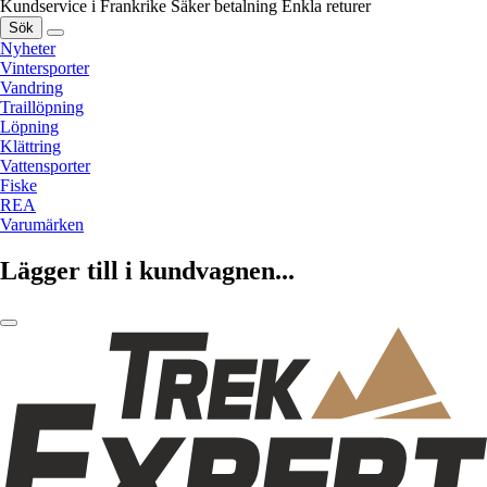
Kundservice i Frankrike
Säker betalning
Enkla returer
Sök
Nyheter
Vintersporter
Vandring
Traillöpning
Löpning
Klättring
Vattensporter
Fiske
REA
Varumärken
Lägger till i kundvagnen...