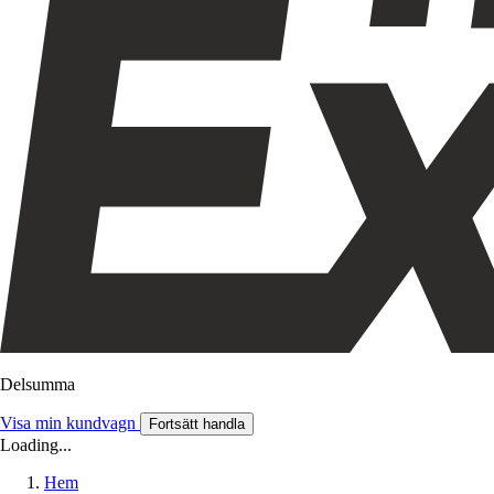
Delsumma
Visa min kundvagn
Fortsätt handla
Loading...
Hem