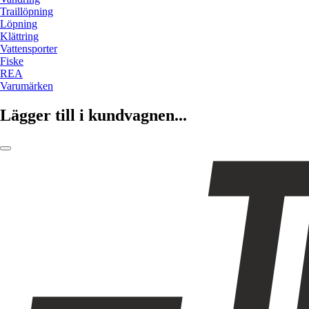
Traillöpning
Löpning
Klättring
Vattensporter
Fiske
REA
Varumärken
Lägger till i kundvagnen...