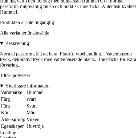
Håll dig varm och trendig med dunjackan Hummel GO: normal
passform, miljövänlig finish och praktisk innerficka. Autentisk kvalitet
Hummel.
Produkten är inte tillgänglig
Alla varianter är slutsålda
Beskrivning
Normal passform, lätt att bära. Fluorfri ytbehandling... Vattenbaserat
tryck, dekorativt tryck med vattenbaserade bläck... Innerficka för extra
förvaring...
100% polyester
Ytterligare information
Varumärke
Hummel
Färg
svart
Färg
Svart
Kön
Män
Åldersgrupp
Vuxen
Egenskaper
Huvtröja
Loading...