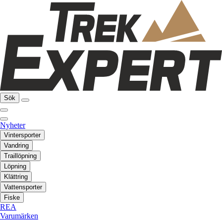
Sök
Nyheter
Vintersporter
Vandring
Traillöpning
Löpning
Klättring
Vattensporter
Fiske
REA
Varumärken