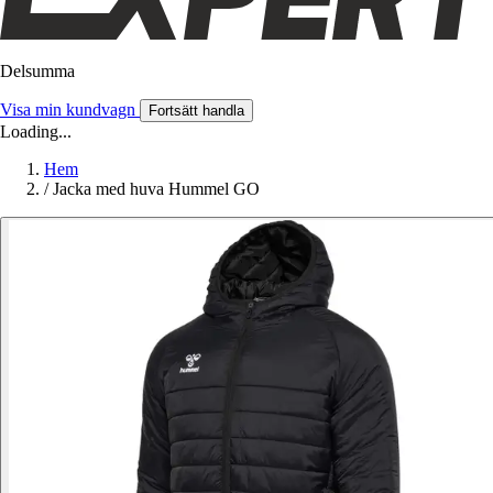
Delsumma
Visa min kundvagn
Fortsätt handla
Loading...
Hem
/
Jacka med huva Hummel GO