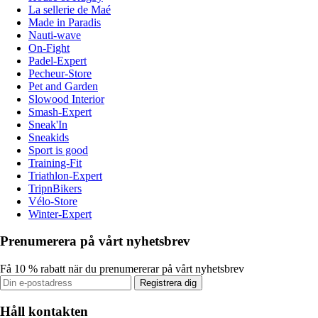
La sellerie de Maé
Made in Paradis
Nauti-wave
On-Fight
Padel-Expert
Pecheur-Store
Pet and Garden
Slowood Interior
Smash-Expert
Sneak'In
Sneakids
Sport is good
Training-Fit
Triathlon-Expert
TripnBikers
Vélo-Store
Winter-Expert
Prenumerera på vårt nyhetsbrev
Få 10 % rabatt när du prenumererar på vårt nyhetsbrev
Registrera dig
Håll kontakten