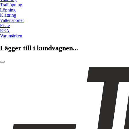
Traillöpning
Löpning
Klättring
Vattensporter
Fiske
REA
Varumärken
Lägger till i kundvagnen...