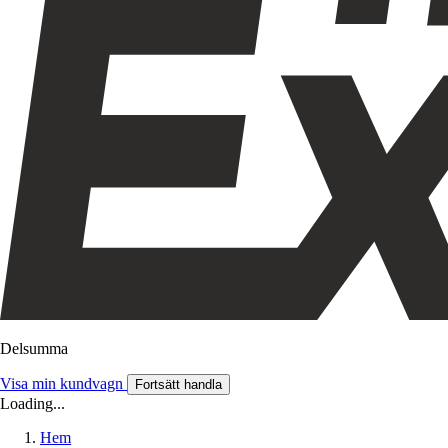
Delsumma
Visa min kundvagn
Fortsätt handla
Loading...
Hem