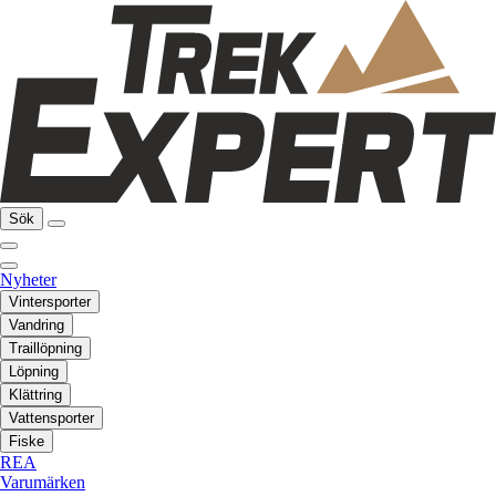
Sök
Nyheter
Vintersporter
Vandring
Traillöpning
Löpning
Klättring
Vattensporter
Fiske
REA
Varumärken