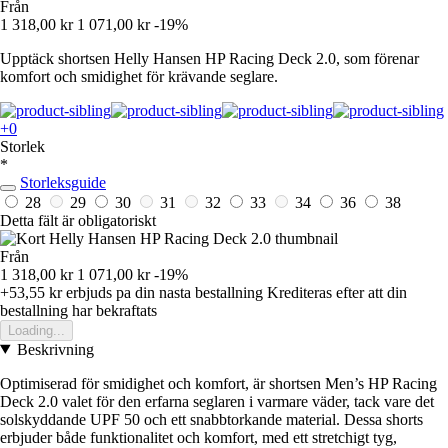
Från
1 318,00 kr
1 071,00 kr
-19%
Upptäck shortsen Helly Hansen HP Racing Deck 2.0, som förenar
komfort och smidighet för krävande seglare.
+0
Storlek
*
Storleksguide
28
29
30
31
32
33
34
36
38
Detta fält är obligatoriskt
Från
1 318,00 kr
1 071,00 kr
-19%
+53,55 kr
erbjuds pa din nasta bestallning
Krediteras efter att din
bestallning har bekraftats
Loading...
Beskrivning
Optimiserad för smidighet och komfort, är shortsen Men’s HP Racing
Deck 2.0 valet för den erfarna seglaren i varmare väder, tack vare det
solskyddande UPF 50 och ett snabbtorkande material. Dessa shorts
erbjuder både funktionalitet och komfort, med ett stretchigt tyg,