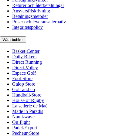
Returer och återbetalningar
Ansvarsfriskrivning
Betalningsmetoder
Priser och leveransalternativ
Integritetspolicy
Våra butiker
Basket-Center
Daily Bikers
Direct Running
Direct-Volley
Espace Golf
Foot-Store
Galop Store
Golf and co
Handball-Store
House of Rugby
La sellerie de Maé
Made in Paradis
Nauti-wave
On-Fight
Padel-Expert
Pecheur-Store