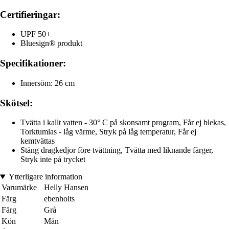
Certifieringar:
UPF 50+
Bluesign® produkt
Specifikationer:
Innersöm: 26 cm
Skötsel:
Tvätta i kallt vatten - 30° C på skonsamt program, Får ej blekas,
Torktumlas - låg värme, Stryk på låg temperatur, Får ej
kemtvättas
Stäng dragkedjor före tvättning, Tvätta med liknande färger,
Stryk inte på trycket
Ytterligare information
Varumärke
Helly Hansen
Färg
ebenholts
Färg
Grå
Kön
Män