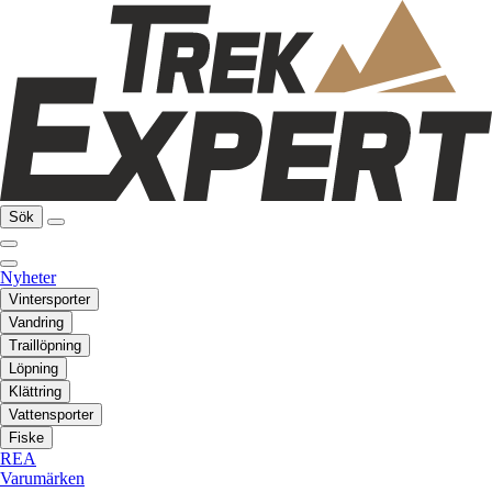
Sök
Nyheter
Vintersporter
Vandring
Traillöpning
Löpning
Klättring
Vattensporter
Fiske
REA
Varumärken