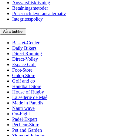
Ansvarsfriskrivning
Betalningsmetoder
Priser och leveransalternativ
Integritetspolicy
Våra butiker
Basket-Center
Daily Bikers
Direct Running
Direct-Volley
Espace Golf
Foot-Store
Galop Store
Golf and co
Handball-Store
House of Rugby
La sellerie de Maé
Made in Paradis
Nauti-wave
On-Fight
Padel-Expert
Pecheur-Store
Pet and Garden
Slowood Interior