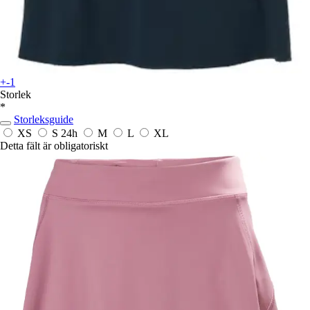
+-1
Storlek
*
Storleksguide
XS
S
24h
M
L
XL
Detta fält är obligatoriskt