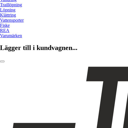
Traillöpning
Löpning
Klättring
Vattensporter
Fiske
REA
Varumärken
Lägger till i kundvagnen...