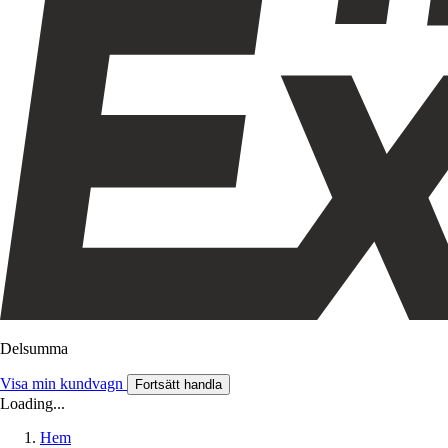
Delsumma
Visa min kundvagn
Fortsätt handla
Loading...
Hem