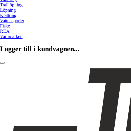
Traillöpning
Löpning
Klättring
Vattensporter
Fiske
REA
Varumärken
Lägger till i kundvagnen...