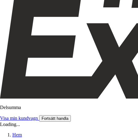
Delsumma
Visa min kundvagn
Fortsätt handla
Loading...
Hem