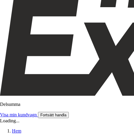
Delsumma
Visa min kundvagn
Fortsätt handla
Loading...
Hem