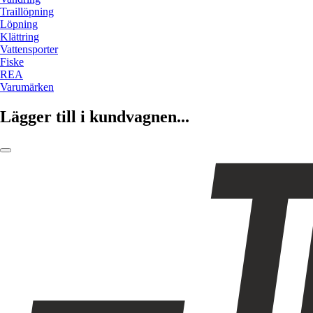
Traillöpning
Löpning
Klättring
Vattensporter
Fiske
REA
Varumärken
Lägger till i kundvagnen...