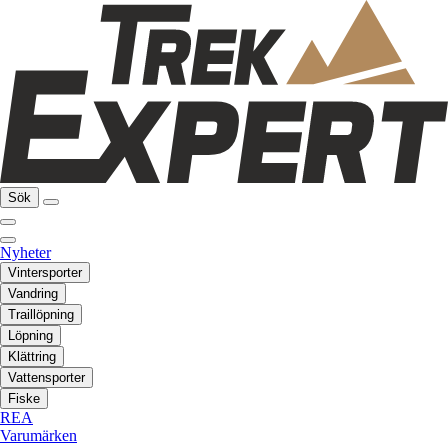
Sök
Nyheter
Vintersporter
Vandring
Traillöpning
Löpning
Klättring
Vattensporter
Fiske
REA
Varumärken