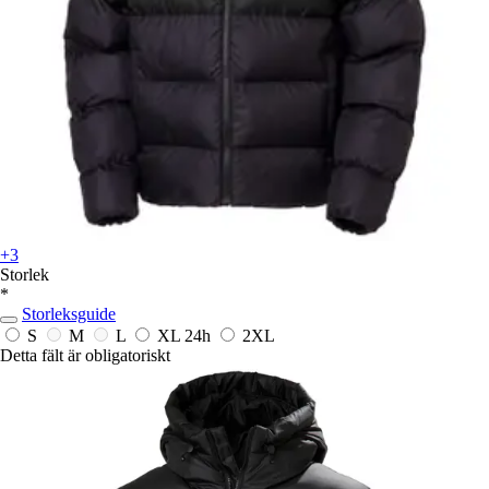
+3
Storlek
*
Storleksguide
S
M
L
XL
24h
2XL
Detta fält är obligatoriskt