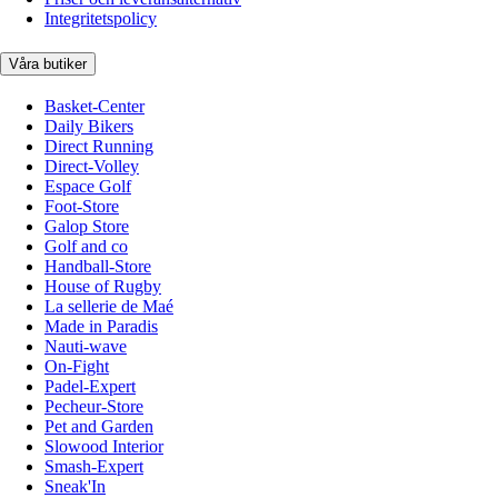
Integritetspolicy
Våra butiker
Basket-Center
Daily Bikers
Direct Running
Direct-Volley
Espace Golf
Foot-Store
Galop Store
Golf and co
Handball-Store
House of Rugby
La sellerie de Maé
Made in Paradis
Nauti-wave
On-Fight
Padel-Expert
Pecheur-Store
Pet and Garden
Slowood Interior
Smash-Expert
Sneak'In