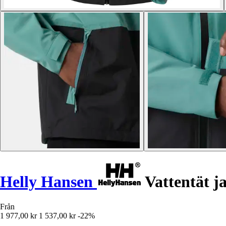
Helly Hansen
Vattentät j
Från
1 977,00 kr
1 537,00 kr
-22%