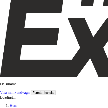
Delsumma
Visa min kundvagn
Fortsätt handla
Loading...
Hem