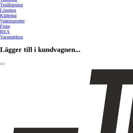
Traillöpning
Löpning
Klättring
Vattensporter
Fiske
REA
Varumärken
Lägger till i kundvagnen...