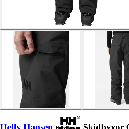
Helly Hansen
Skidbyxor 