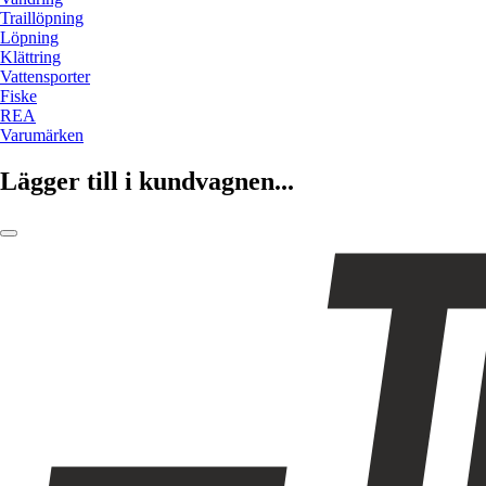
Traillöpning
Löpning
Klättring
Vattensporter
Fiske
REA
Varumärken
Lägger till i kundvagnen...