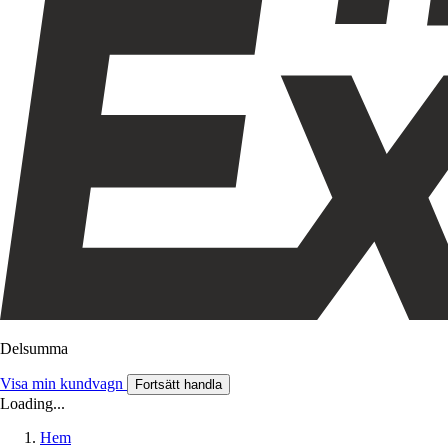
Delsumma
Visa min kundvagn
Fortsätt handla
Loading...
Hem