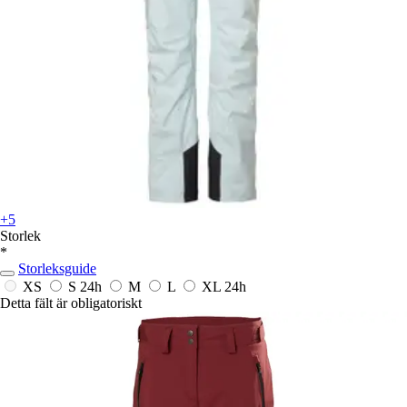
+5
Storlek
*
Storleksguide
XS
S
24h
M
L
XL
24h
Detta fält är obligatoriskt