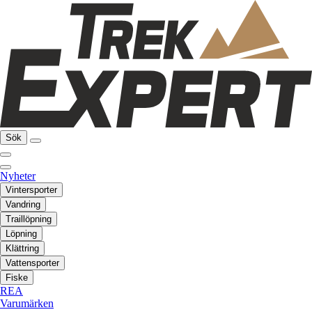
Sök
Nyheter
Vintersporter
Vandring
Traillöpning
Löpning
Klättring
Vattensporter
Fiske
REA
Varumärken