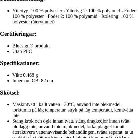
Yttertyg: 100 % polyester - Yttertyg 2: 100 % polyamid - Foder:
100 % polyester - Foder 2: 100 % polyamid - Isolering: 100 %
polyester (återvunnet)
Certifieringar:
Bluesign® produkt
Utan PFC
Specifikationer:
Vikt: 0,468 g
Innersöm CB: 82 cm
Skötsel:
Maskintvätt i kallt vatten - 30°C, använd inte blekmedel,
torktumla på låg temperatur, stryk på låg temperatur, kemtvätta
inte
Stäng krok och ögla innan tvätt, stäng dragkedjor innan tvätt,
blötlägg inte, använd inte mjukmedel, torka plagget för att
återaktivera vattenavvisande behandlingen, tvätta separat, ta ut
snabbt från tvättmaskinen, viss blekning kan uppstå på klara