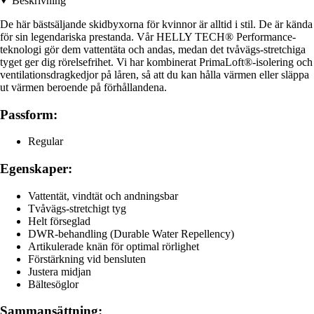
Beskrivning
De här bästsäljande skidbyxorna för kvinnor är alltid i stil. De är kända
för sin legendariska prestanda. Vår HELLY TECH® Performance-
teknologi gör dem vattentäta och andas, medan det tvåvägs-stretchiga
tyget ger dig rörelsefrihet. Vi har kombinerat PrimaLoft®-isolering och
ventilationsdragkedjor på låren, så att du kan hålla värmen eller släppa
ut värmen beroende på förhållandena.
Passform:
Regular
Egenskaper:
Vattentät, vindtät och andningsbar
Tvåvägs-stretchigt tyg
Helt förseglad
DWR-behandling (Durable Water Repellency)
Artikulerade knän för optimal rörlighet
Förstärkning vid bensluten
Justera midjan
Bältesöglor
Sammansättning: