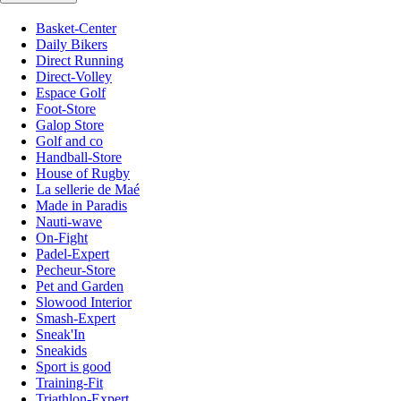
Basket-Center
Daily Bikers
Direct Running
Direct-Volley
Espace Golf
Foot-Store
Galop Store
Golf and co
Handball-Store
House of Rugby
La sellerie de Maé
Made in Paradis
Nauti-wave
On-Fight
Padel-Expert
Pecheur-Store
Pet and Garden
Slowood Interior
Smash-Expert
Sneak'In
Sneakids
Sport is good
Training-Fit
Triathlon-Expert