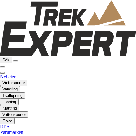
Sök
Nyheter
Vintersporter
Vandring
Traillöpning
Löpning
Klättring
Vattensporter
Fiske
REA
Varumärken