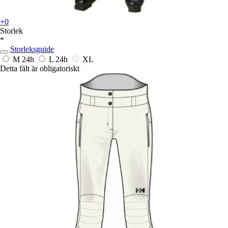
+0
Storlek
*
Storleksguide
M
24h
L
24h
XL
Detta fält är obligatoriskt