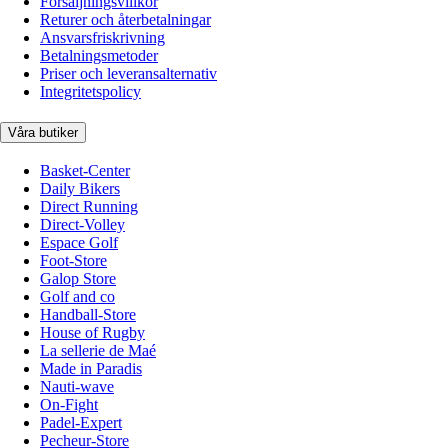
Försäljningsvillkor
Returer och återbetalningar
Ansvarsfriskrivning
Betalningsmetoder
Priser och leveransalternativ
Integritetspolicy
Våra butiker
Basket-Center
Daily Bikers
Direct Running
Direct-Volley
Espace Golf
Foot-Store
Galop Store
Golf and co
Handball-Store
House of Rugby
La sellerie de Maé
Made in Paradis
Nauti-wave
On-Fight
Padel-Expert
Pecheur-Store