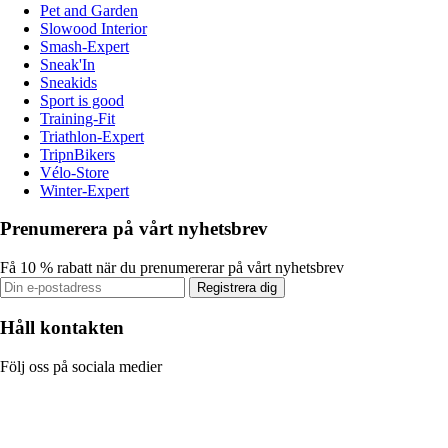
Pet and Garden
Slowood Interior
Smash-Expert
Sneak'In
Sneakids
Sport is good
Training-Fit
Triathlon-Expert
TripnBikers
Vélo-Store
Winter-Expert
Prenumerera på vårt nyhetsbrev
Få 10 % rabatt när du prenumererar på vårt nyhetsbrev
Registrera dig
Håll kontakten
Följ oss på sociala medier