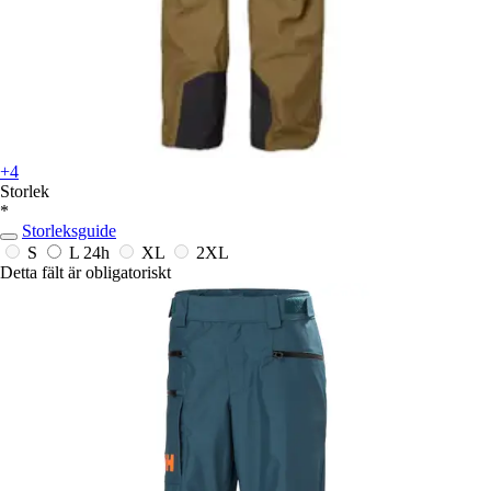
+4
Storlek
*
Storleksguide
S
L
24h
XL
2XL
Detta fält är obligatoriskt