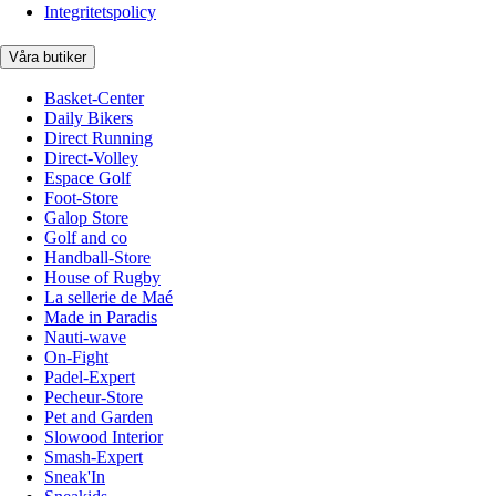
Integritetspolicy
Våra butiker
Basket-Center
Daily Bikers
Direct Running
Direct-Volley
Espace Golf
Foot-Store
Galop Store
Golf and co
Handball-Store
House of Rugby
La sellerie de Maé
Made in Paradis
Nauti-wave
On-Fight
Padel-Expert
Pecheur-Store
Pet and Garden
Slowood Interior
Smash-Expert
Sneak'In