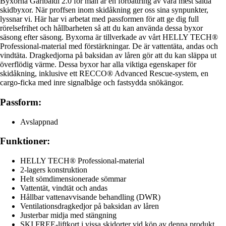
Byxorna Garibaldi 2.0 för män är en förbättring av våra mest sålda
skidbyxor. När proffsen inom skidåkning ger oss sina synpunkter,
lyssnar vi. Här har vi arbetat med passformen för att ge dig full
rörelsefrihet och hållbarheten så att du kan använda dessa byxor
säsong efter säsong. Byxorna är tillverkade av vårt HELLY TECH®
Professional-material med förstärkningar. De är vattentäta, andas och
vindtäta. Dragkedjorna på baksidan av låren gör att du kan släppa ut
överflödig värme. Dessa byxor har alla viktiga egenskaper för
skidåkning, inklusive ett RECCO® Advanced Rescue-system, en
cargo-ficka med inre signalbåge och fastsydda snökängor.
Passform:
Avslappnad
Funktioner:
HELLY TECH® Professional-material
2-lagers konstruktion
Helt sömdimensionerade sömmar
Vattentät, vindtät och andas
Hållbar vattenavvisande behandling (DWR)
Ventilationsdragkedjor på baksidan av låren
Justerbar midja med stängning
SKI FREE-liftkort i vissa skidorter vid köp av denna produkt