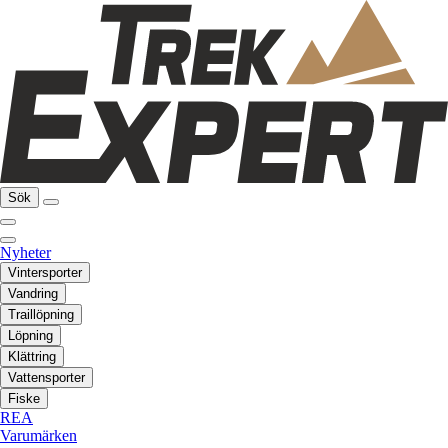
Sök
Nyheter
Vintersporter
Vandring
Traillöpning
Löpning
Klättring
Vattensporter
Fiske
REA
Varumärken