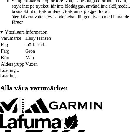
Stäng krokar och öglor före tvätt, stäng dragkedjor innan tvätt,
stryk inte på trycket, får inte blötläggas, använd inte sköljmedel,
ta snabbt ut ur torktumlaren, torktumla plagget för att
återaktivera vattenavvisande behandlingen, tvätta med liknande
färger.
Ytterligare information
Varumärke
Helly Hansen
Färg
mörk bäck
Färg
Grön
Kön
Män
Åldersgrupp
Vuxen
Loading...
Loading...
Alla våra varumärken