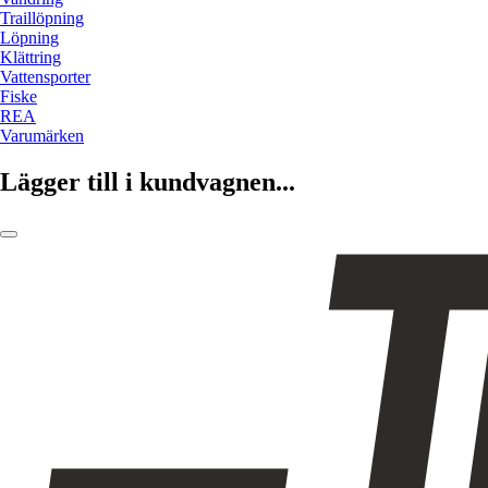
Traillöpning
Löpning
Klättring
Vattensporter
Fiske
REA
Varumärken
Lägger till i kundvagnen...