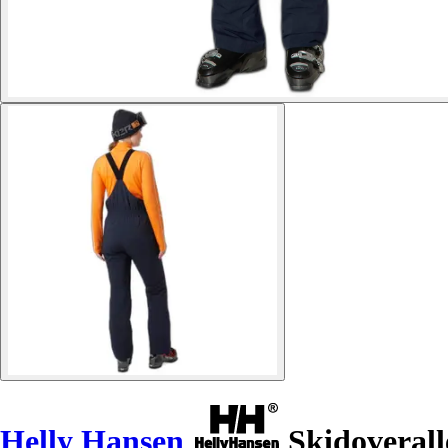
Helly Hansen
Skidoveralle