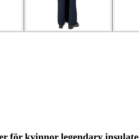
r för kvinnor legendary insulate