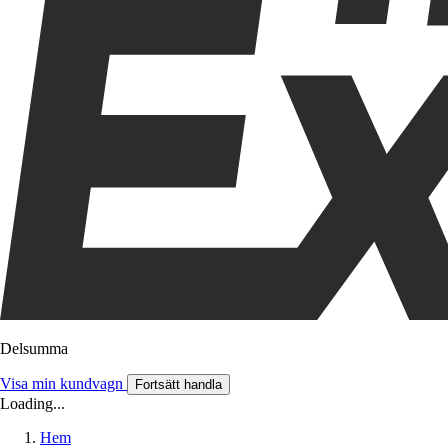
Delsumma
Visa min kundvagn
Fortsätt handla
Loading...
Hem